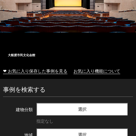
大船渡市民文化会館
❤ お気に入り保存した事例を見る
お気に入り機能について
事例を検索する
選択
建物分類
指定なし
選択
地域