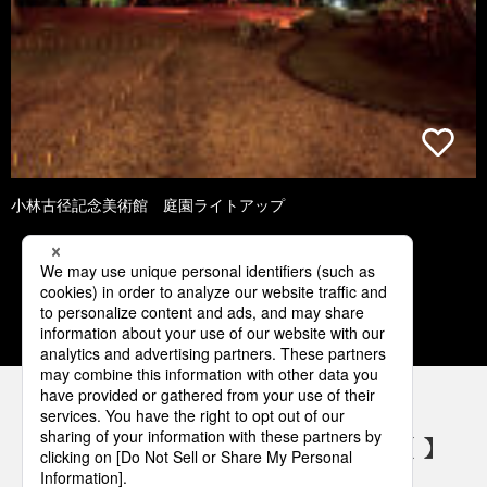
小林古径記念美術館 庭園ライトアップ
2
3
4
5
6
パナソニックの電気設備 SNSアカウント