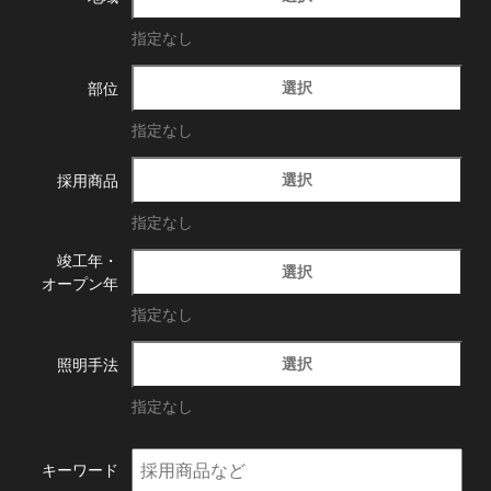
指定なし
選択
部位
指定なし
選択
採用商品
指定なし
竣工年・
選択
オープン年
指定なし
選択
照明手法
指定なし
キーワード