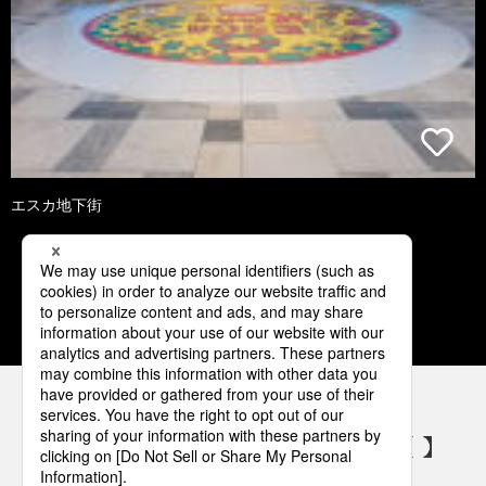
エスカ地下街
2
3
4
5
6
パナソニックの電気設備 SNSアカウント