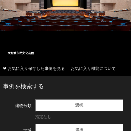
大船渡市民文化会館
❤ お気に入り保存した事例を見る
お気に入り機能について
事例を検索する
選択
建物分類
指定なし
選択
地域