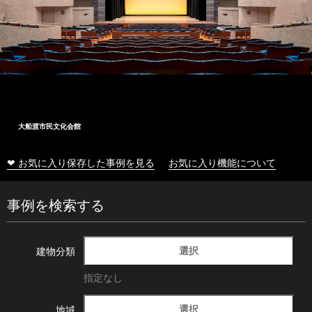
大船渡市民文化会館
❤ お気に入り保存した事例を見る
お気に入り機能について
事例を検索する
選択
建物分類
指定なし
選択
地域