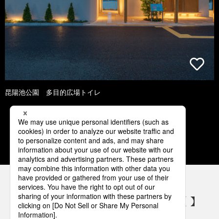
昆陽池公園 多目的広場トイレ
1
2
3
4
5
パナソニックの電気設備 SNSアカウント