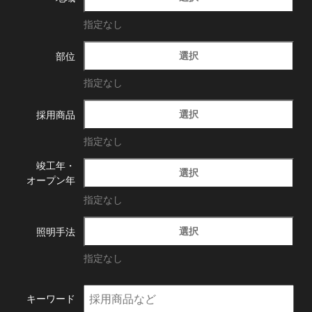
指定なし
選択
部位
指定なし
選択
採用商品
指定なし
竣工年・
選択
オープン年
指定なし
選択
照明手法
指定なし
キーワード