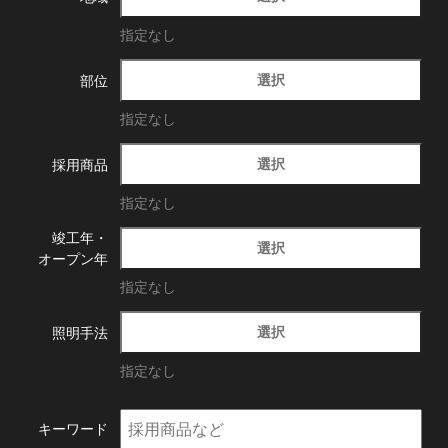
指定なし
選択
部位
指定なし
選択
採用商品
指定なし
竣工年・
選択
オープン年
指定なし
選択
照明手法
指定なし
キーワード