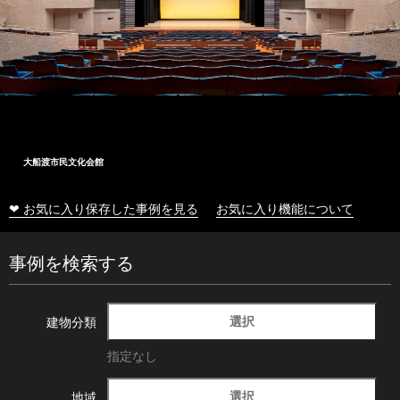
大船渡市民文化会館
❤ お気に入り保存した事例を見る
お気に入り機能について
事例を検索する
選択
建物分類
指定なし
選択
地域