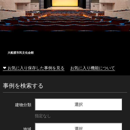
大船渡市民文化会館
❤ お気に入り保存した事例を見る
お気に入り機能について
事例を検索する
選択
建物分類
指定なし
選択
地域