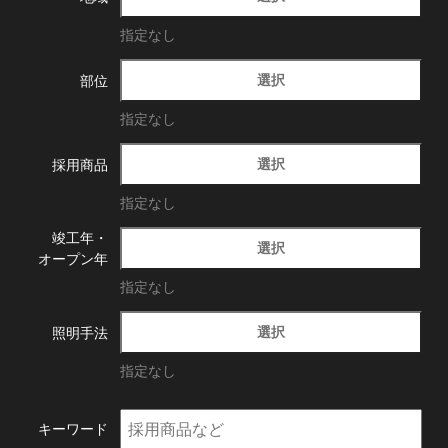
指定なし
選択
部位
指定なし
選択
採用商品
指定なし
竣工年・
選択
オープン年
指定なし
選択
照明手法
指定なし
キーワード