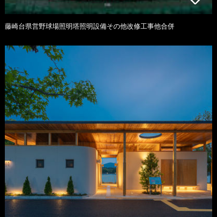
藤崎台県営野球場照明塔照明設備その他改修工事他合併