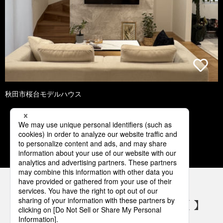
秋田市桜台モデルハウス
1
2
3
4
5
パナソニックの電気設備 SNSアカウント