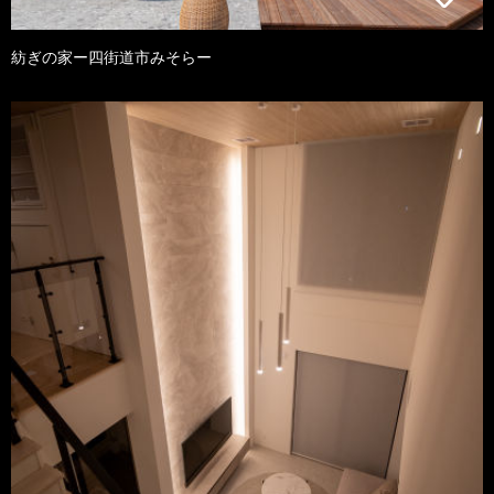
紡ぎの家ー四街道市みそらー