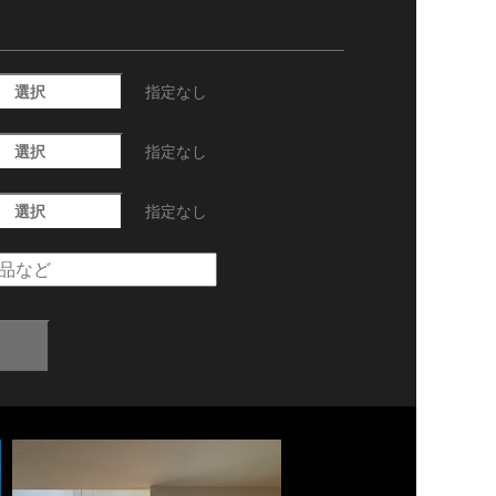
選択
指定なし
選択
指定なし
選択
指定なし