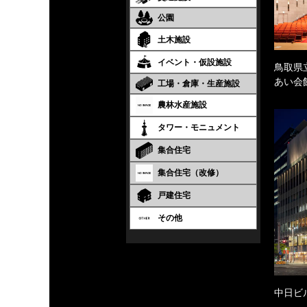
公園
土木施設
イベント・仮設施設
鳥取県
あい会
工場・倉庫・生産施設
農林水産施設
タワー・モニュメント
集合住宅
集合住宅（改修）
戸建住宅
その他
中日ビ