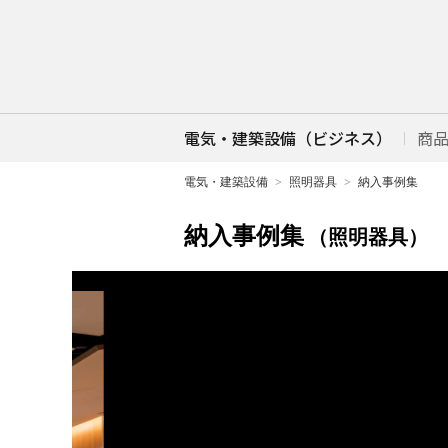
電気・建築設備（ビジネス）
商
電気・建築設備
照明器具
納入事例集
納入事例集
（照明器具）