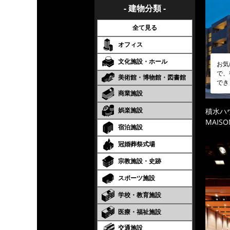
- 建物分類 -
全て見る
オフィス
文化施設・ホール
お気
で、
美術館・博物館・図書館
でき
商業施設
娯楽施設
積水ハ
MAISO
宿泊施設
冠婚葬祭式場
宗教施設・史跡
スポーツ施設
学校・教育施設
医療・福祉施設
交通施設