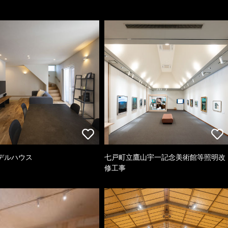
デルハウス
七戸町立鷹山宇一記念美術館等照明改
修工事