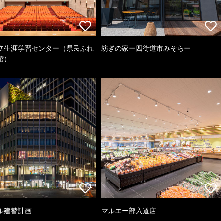
立生涯学習センター（県民ふれ
紡ぎの家ー四街道市みそらー
館）
ル建替計画
マルエー部入道店