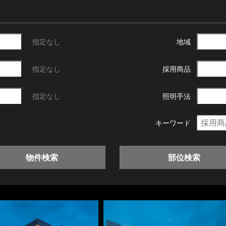
指定なし
地域
指定なし
採用商品
指定なし
照明手法
キーワード
物件検索
部位検索