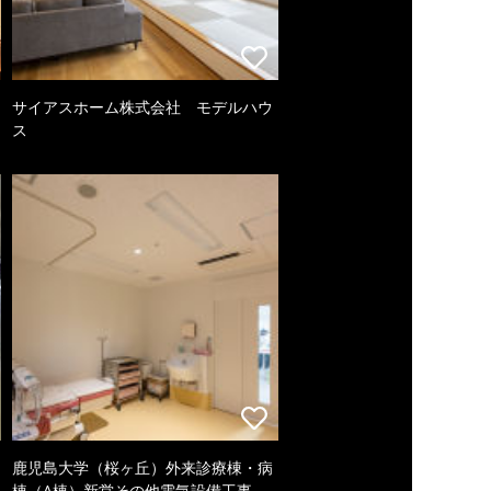
サイアスホーム株式会社 モデルハウ
ス
鹿児島大学（桜ヶ丘）外来診療棟・病
棟（A棟）新営その他電気設備工事