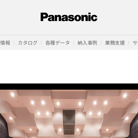
品情報
カタログ
各種データ
納入事例
業務支援
サ