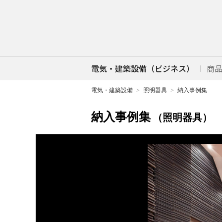
電気・建築設備（ビジネス）
商
電気・建築設備
照明器具
納入事例集
納入事例集
（照明器具）