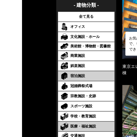
- 建物分類 -
全て見る
オフィス
文化施設・ホール
お気
で、
美術館・博物館・図書館
でき
商業施設
娯楽施設
東京エ
棟
宿泊施設
冠婚葬祭式場
宗教施設・史跡
スポーツ施設
学校・教育施設
医療・福祉施設
交通施設