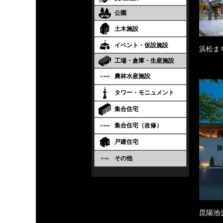
公園
土木施設
イベント・仮設施設
浜松ま
工場・倉庫・生産施設
農林水産施設
タワー・モニュメント
集合住宅
集合住宅（改修）
戸建住宅
その他
昆陽池