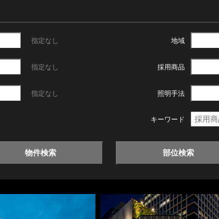
指定なし
地域
指定なし
採用商品
指定なし
照明手法
キーワード
物件検索
部位検索