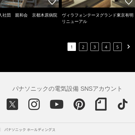
人社団 親和会 京都木原病院
ヴィラフォンテーヌグランド東京有明
リニューアル
1
2
3
4
5
パナソニックの電気設備 SNSアカウント
パナソニック ホールディングス