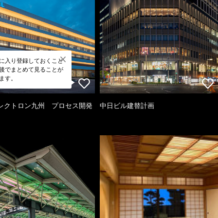
に入り登録しておくこと
後でまとめて見ることが
ます。
レクトロン九州 プロセス開発
中日ビル建替計画