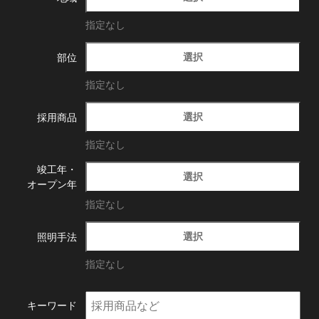
指定なし
選択
部位
指定なし
選択
採用商品
指定なし
竣工年・
選択
オープン年
指定なし
選択
照明手法
指定なし
キーワード