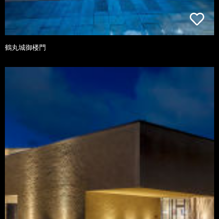
鶴丸城御楼門