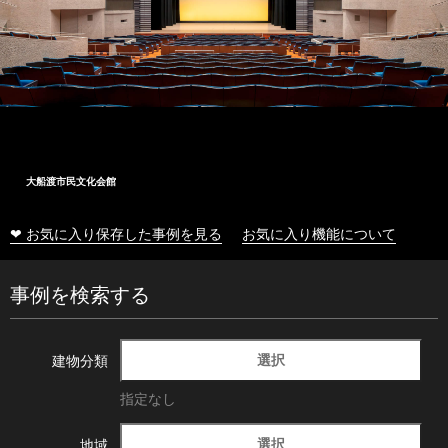
大船渡市民文化会館
❤ お気に入り保存した事例を見る
お気に入り機能について
事例を検索する
選択
建物分類
指定なし
選択
地域