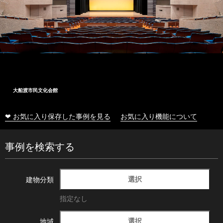
大船渡市民文化会館
❤ お気に入り保存した事例を見る
お気に入り機能について
事例を検索する
選択
建物分類
指定なし
選択
地域