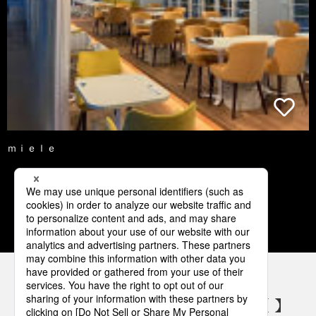
ｍｉｅｌｅ
1
2
3
4
5
パナソニックの電気設備 SNSアカウント