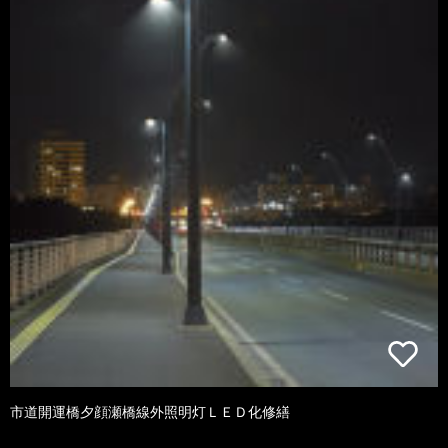
市道開運橋夕顔瀬橋線外照明灯ＬＥＤ化修繕