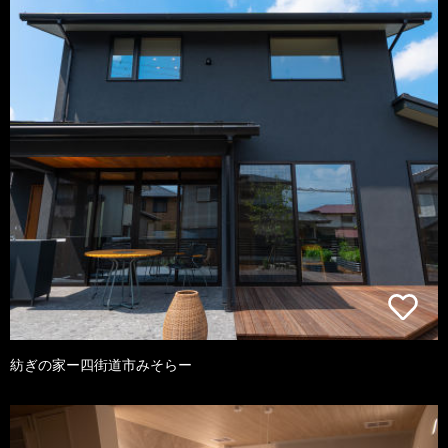
紡ぎの家ー四街道市みそらー