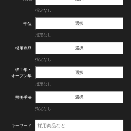
指定なし
選択
部位
指定なし
選択
採用商品
指定なし
竣工年・
選択
オープン年
指定なし
選択
照明手法
指定なし
キーワード