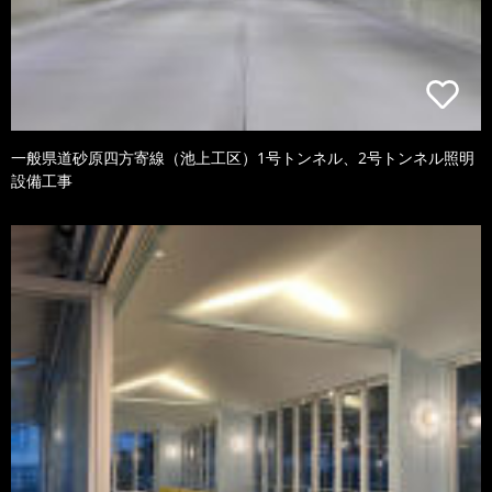
一般県道砂原四方寄線（池上工区）1号トンネル、2号トンネル照明
設備工事