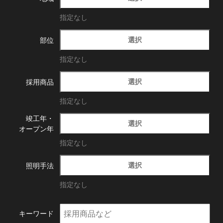
指定なし
選択
部位
指定なし
選択
採用商品
指定なし
竣工年・
選択
オープン年
指定なし
選択
照明手法
指定なし
キーワード