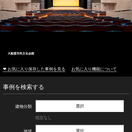
大船渡市民文化会館
❤ お気に入り保存した事例を見る
お気に入り機能について
事例を検索する
選択
建物分類
指定なし
選択
地域