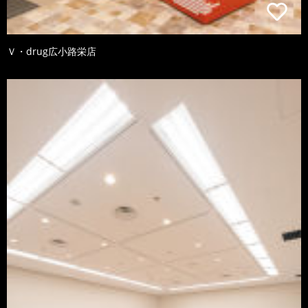
Ｖ・drug広小路栄店