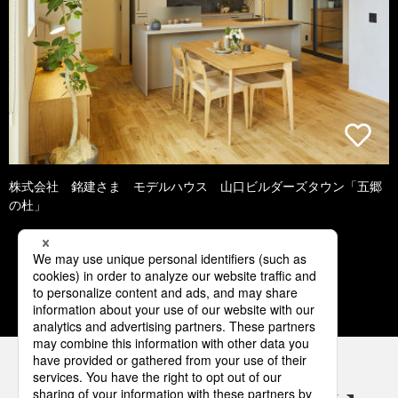
株式会社 銘建さま モデルハウス 山口ビルダーズタウン「五郷
の杜」
1
2
3
4
5
パナソニックの電気設備 SNSアカウント