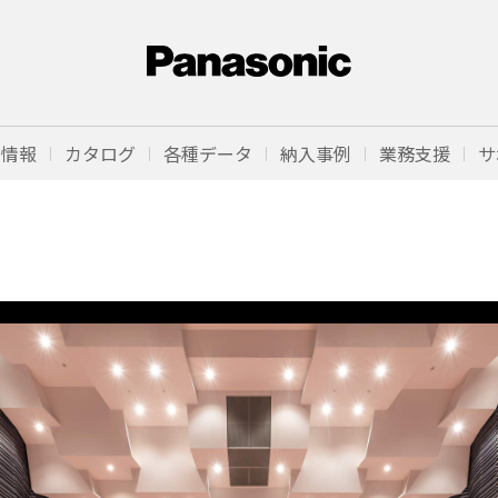
品情報
カタログ
各種データ
納入事例
業務支援
サ