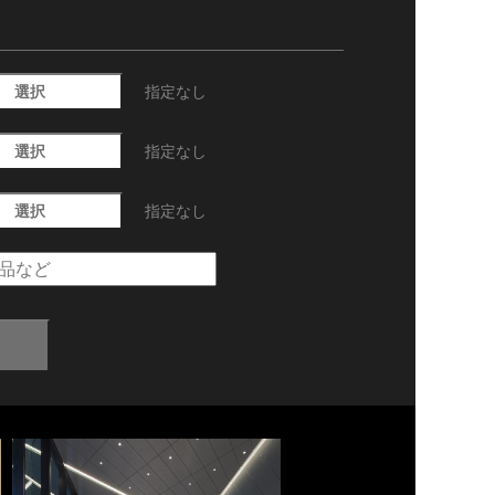
選択
指定なし
選択
指定なし
選択
指定なし