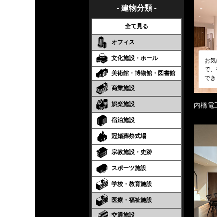
- 建物分類 -
全て見る
オフィス
文化施設・ホール
お気
で、
美術館・博物館・図書館
でき
商業施設
娯楽施設
内橋電
宿泊施設
冠婚葬祭式場
宗教施設・史跡
スポーツ施設
学校・教育施設
医療・福祉施設
交通施設