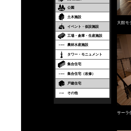
公園
土木施設
大館モ
イベント・仮設施設
工場・倉庫・生産施設
農林水産施設
タワー・モニュメント
集合住宅
集合住宅（改修）
戸建住宅
その他
サーラ