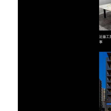
近藤工
事