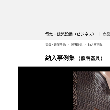
電気・建築設備（ビジネス）
商
電気・建築設備
照明器具
納入事例集
納入事例集
（照明器具）