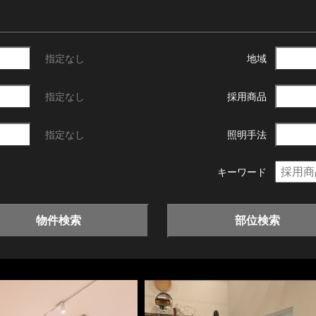
指定なし
地域
指定なし
採用商品
指定なし
照明手法
キーワード
物件検索
部位検索