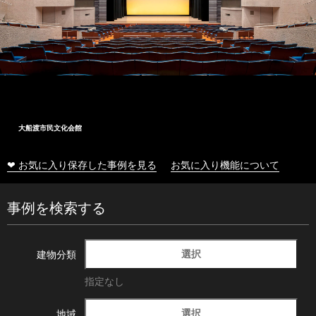
大船渡市民文化会館
❤ お気に入り保存した事例を見る
お気に入り機能について
事例を検索する
選択
建物分類
指定なし
選択
地域