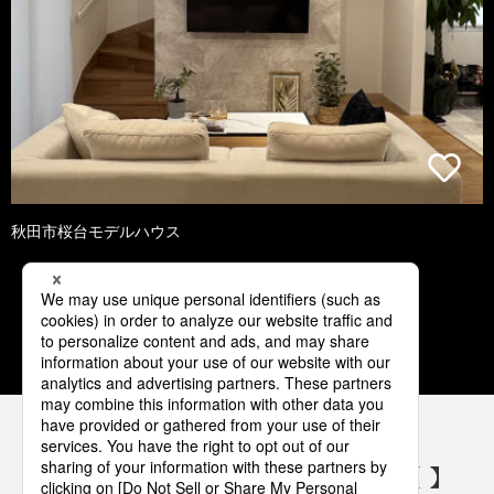
秋田市桜台モデルハウス
1
2
3
4
5
パナソニックの電気設備 SNSアカウント