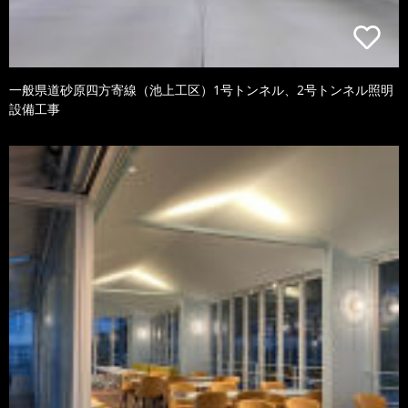
一般県道砂原四方寄線（池上工区）1号トンネル、2号トンネル照明
設備工事