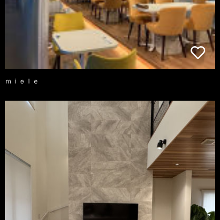
ｍｉｅｌｅ