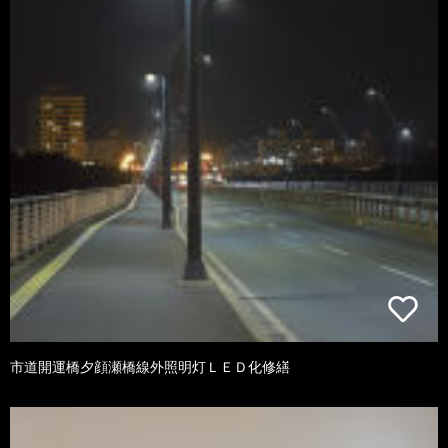
市道開運橋夕顔瀬橋線外照明灯ＬＥＤ化修繕