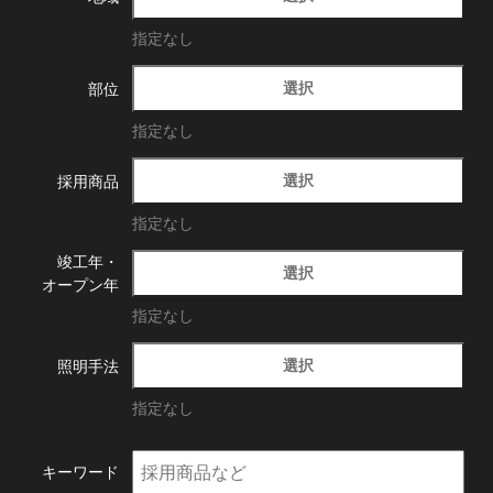
指定なし
選択
部位
指定なし
選択
採用商品
指定なし
竣工年・
選択
オープン年
指定なし
選択
照明手法
指定なし
キーワード