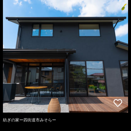
紡ぎの家ー四街道市みそらー