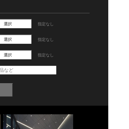
選択
指定なし
選択
指定なし
選択
指定なし