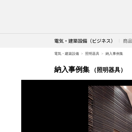
電気・建築設備（ビジネス）
商
電気・建築設備
照明器具
納入事例集
納入事例集
（照明器具）