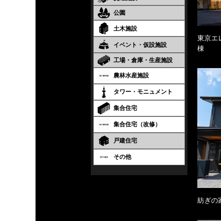
公園
土木施設
東京エ
イベント・仮設施設
棟
工場・倉庫・生産施設
農林水産施設
タワー・モニュメント
集合住宅
集合住宅（改修）
戸建住宅
その他
紡ぎの