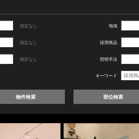
指定なし
地域
指定なし
採用商品
指定なし
照明手法
キーワード
物件検索
部位検索