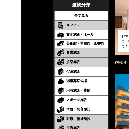
- 建物分類 -
全て見る
オフィス
文化施設・ホール
お気
で、
美術館・博物館・図書館
でき
商業施設
娯楽施設
内橋電
宿泊施設
冠婚葬祭式場
宗教施設・史跡
スポーツ施設
学校・教育施設
医療・福祉施設
交通施設