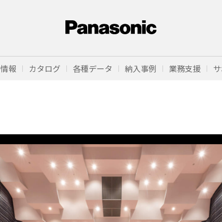
品情報
カタログ
各種データ
納入事例
業務支援
サ