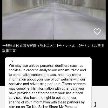
一般県道砂原四方寄線（池上工区）1号トンネル、2号トンネル照明
設備工事
1
2
3
4
5
パナソニックの電気設備 SNSアカウント