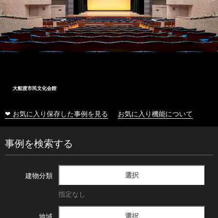
大船渡市民文化会館
❤ お気に入り保存した事例を見る
お気に入り機能について
事例を検索する
選択
建物分類
指定なし
選択
地域