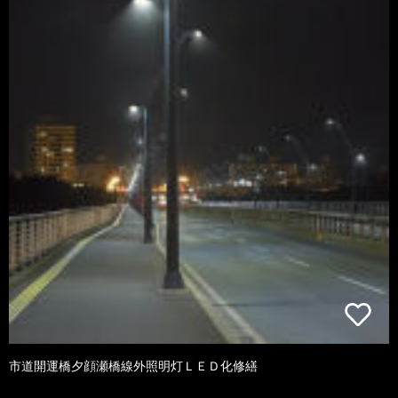
市道開運橋夕顔瀬橋線外照明灯ＬＥＤ化修繕