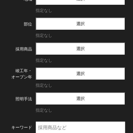
指定なし
選択
部位
指定なし
選択
採用商品
指定なし
竣工年・
選択
オープン年
指定なし
選択
照明手法
指定なし
キーワード