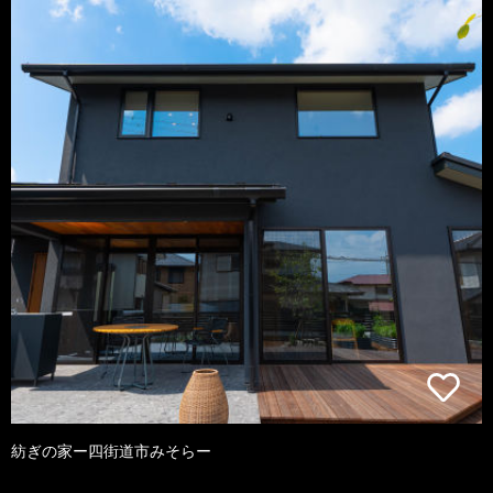
紡ぎの家ー四街道市みそらー