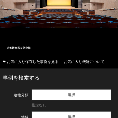
大船渡市民文化会館
❤ お気に入り保存した事例を見る
お気に入り機能について
事例を検索する
選択
建物分類
指定なし
選択
地域