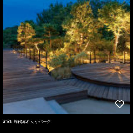
atick-舞鶴赤れんがパーク-