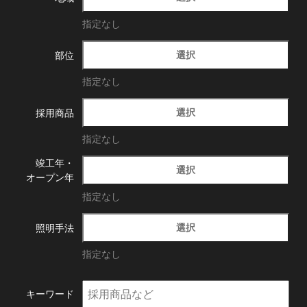
指定なし
選択
部位
指定なし
選択
採用商品
指定なし
竣工年・
選択
オープン年
指定なし
選択
照明手法
指定なし
キーワード