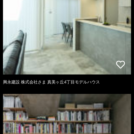
興永建設 株式会社さま 真美ヶ丘4丁目モデルハウス