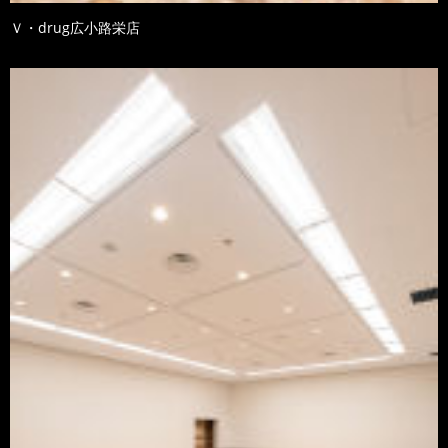
Ｖ・drug広小路栄店