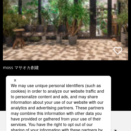
moss マサオカ創建
1
2
3
4
5
パナソニックの電気設備 SNSアカウント