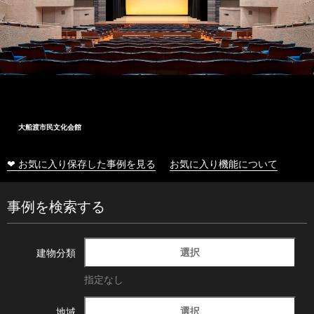
大船渡市民文化会館
❤ お気に入り保存した事例を見る
お気に入り機能について
事例を検索する
選択
建物分類
指定なし
選択
地域