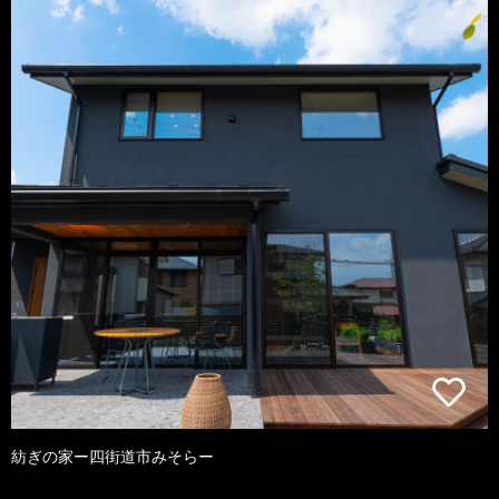
紡ぎの家ー四街道市みそらー