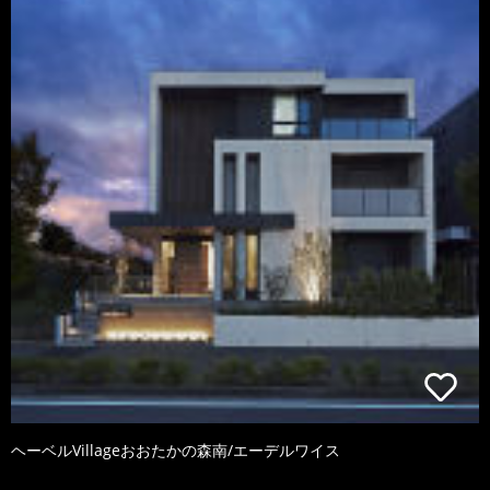
ヘーベルVillageおおたかの森南/エーデルワイス