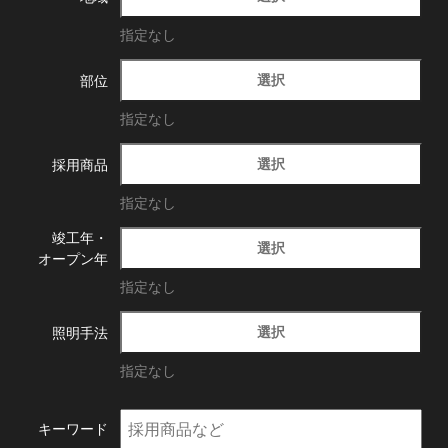
指定なし
選択
部位
指定なし
選択
採用商品
指定なし
竣工年・
選択
オープン年
指定なし
選択
照明手法
指定なし
キーワード