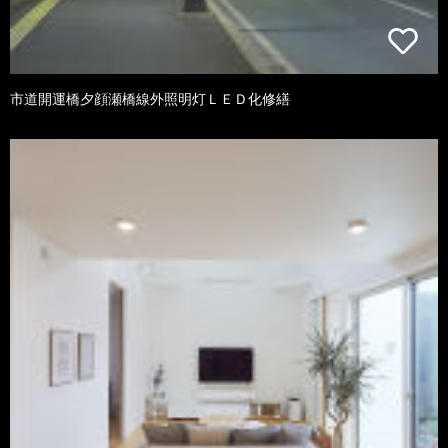
市道開運橋夕顔瀬橋線外照明灯ＬＥＤ化修繕