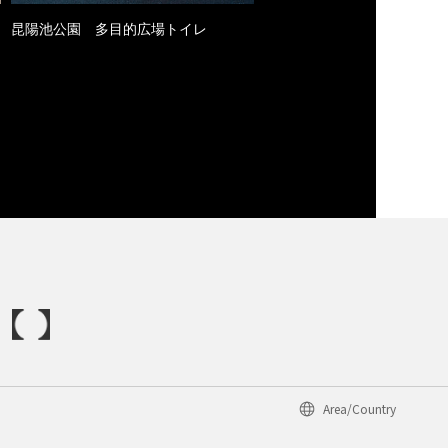
昆陽池公園 多目的広場トイレ
Area/Country