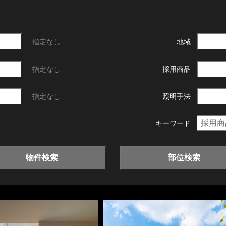
指定なし
地域
指定なし
採用商品
指定なし
照明手法
キーワード
物件検索
部位検索