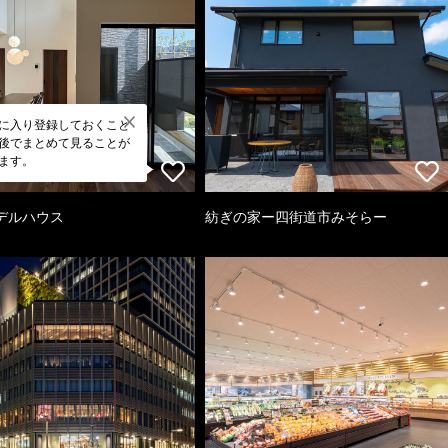
に入り登録しておくこと
後でまとめて見ることが
ます。
デルハウス
紡ぎの家ー四街道市みそらー