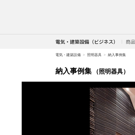
電気・建築設備（ビジネス）
商
電気・建築設備
照明器具
納入事例集
納入事例集
（照明器具）