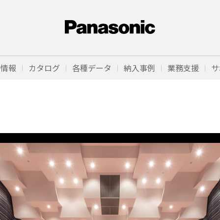
品情報
カタログ
各種データ
納入事例
業務支援
サ