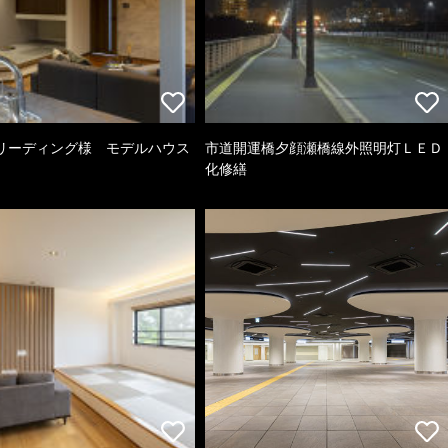
リーディング様 モデルハウス
市道開運橋夕顔瀬橋線外照明灯ＬＥＤ
化修繕