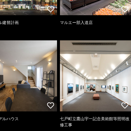
ル建替計画
マルエー部入道店
デルハウス
七戸町立鷹山宇一記念美術館等照明改
修工事