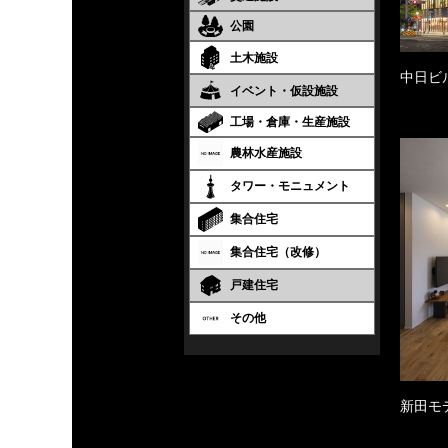
公園
土木施設
中日ビ
イベント・仮設施設
工場・倉庫・生産施設
農林水産施設
タワー・モニュメント
集合住宅
集合住宅（改修）
戸建住宅
その他
新田モ