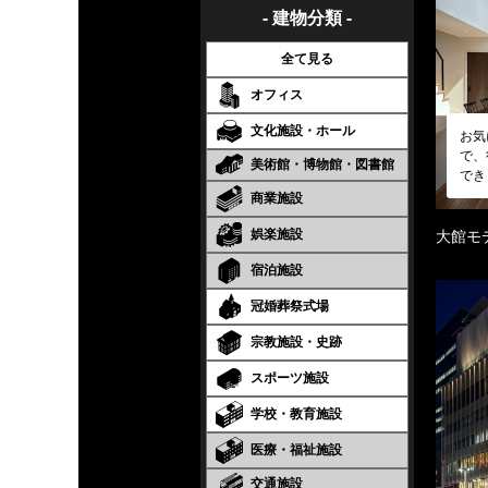
- 建物分類 -
全て見る
オフィス
文化施設・ホール
お気
で、
美術館・博物館・図書館
でき
商業施設
娯楽施設
大館モ
宿泊施設
冠婚葬祭式場
宗教施設・史跡
スポーツ施設
学校・教育施設
医療・福祉施設
交通施設