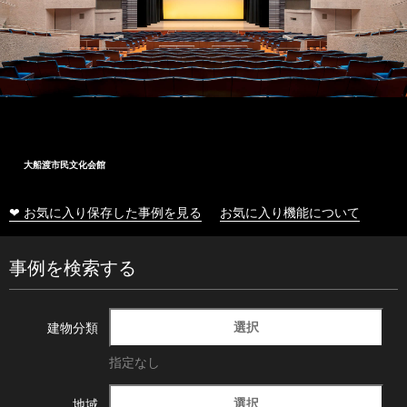
大船渡市民文化会館
❤ お気に入り保存した事例を見る
お気に入り機能について
事例を検索する
選択
建物分類
指定なし
選択
地域