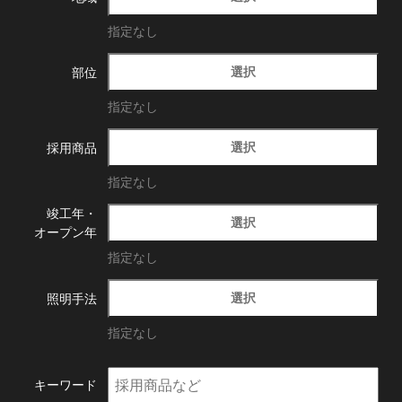
指定なし
選択
部位
指定なし
選択
採用商品
指定なし
竣工年・
選択
オープン年
指定なし
選択
照明手法
指定なし
キーワード