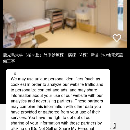
鹿児島大学（桜ヶ丘）外来診療棟・病棟（A棟）新営その他電気設
備工事
1
2
3
4
5
パナソニックの電気設備 SNSアカウント