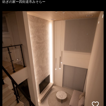
紡ぎの家ー四街道市みそらー