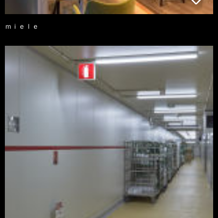
ｍｉｅｌｅ