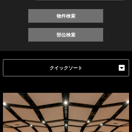
物件検索
部位検索
クイックソート