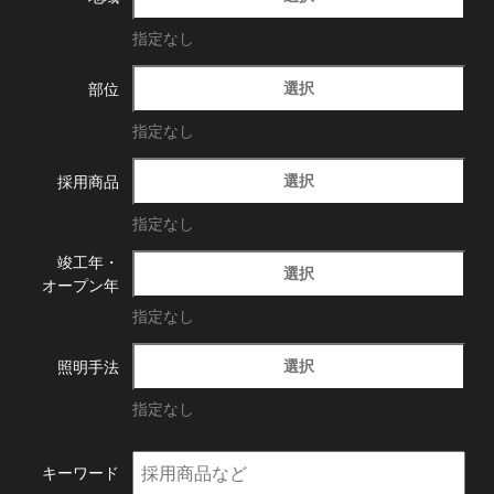
指定なし
選択
部位
指定なし
選択
採用商品
指定なし
竣工年・
選択
オープン年
指定なし
選択
照明手法
指定なし
キーワード