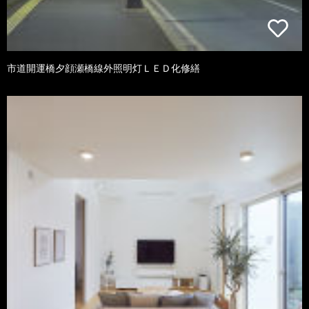
市道開運橋夕顔瀬橋線外照明灯ＬＥＤ化修繕