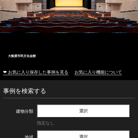
大船渡市民文化会館
❤ お気に入り保存した事例を見る
お気に入り機能について
事例を検索する
選択
建物分類
指定なし
選択
地域