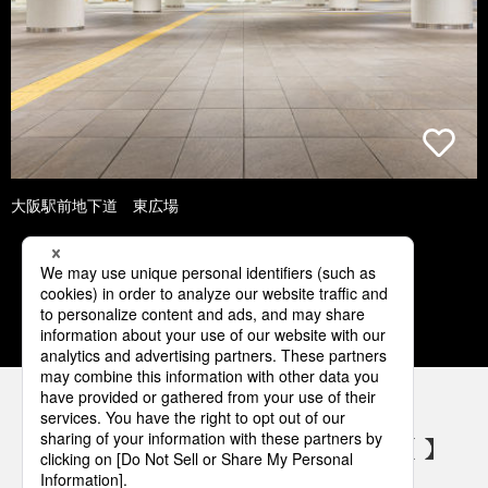
大阪駅前地下道 東広場
1
2
3
4
5
パナソニックの電気設備 SNSアカウント