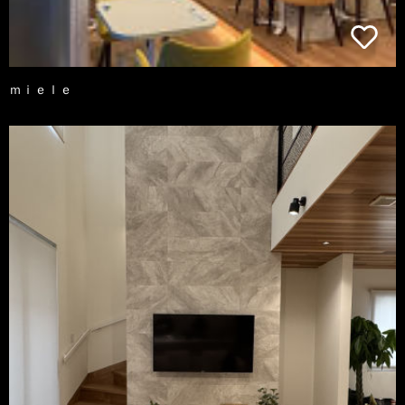
ｍｉｅｌｅ