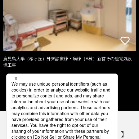
鹿児島大学（桜ヶ丘）外来診療棟・病棟（A棟）新営その他電気設
備工事
1
2
3
4
5
パナソニックの電気設備 SNSアカウント