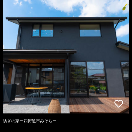
紡ぎの家ー四街道市みそらー