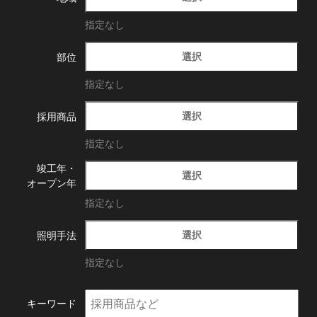
指定なし
選択
部位
指定なし
選択
採用商品
指定なし
竣工年・
選択
オープン年
指定なし
選択
照明手法
指定なし
キーワード