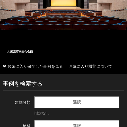
大船渡市民文化会館
❤ お気に入り保存した事例を見る
お気に入り機能について
事例を検索する
選択
建物分類
指定なし
選択
地域