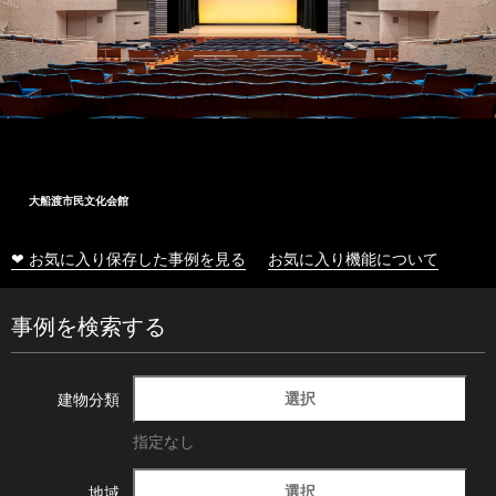
大船渡市民文化会館
❤ お気に入り保存した事例を見る
お気に入り機能について
事例を検索する
選択
建物分類
指定なし
選択
地域