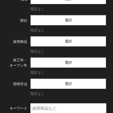
指定なし
選択
部位
指定なし
選択
採用商品
指定なし
竣工年・
選択
オープン年
指定なし
選択
照明手法
指定なし
キーワード