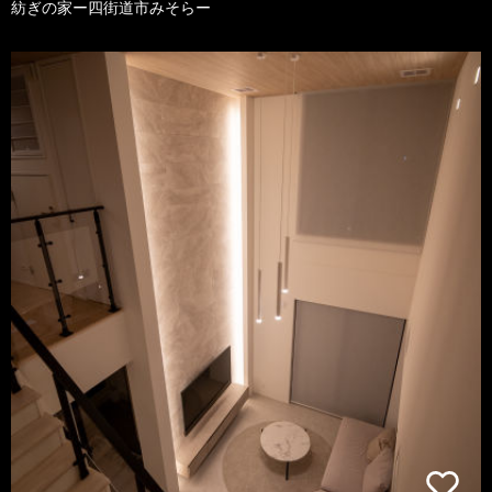
紡ぎの家ー四街道市みそらー