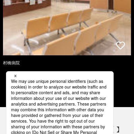
村橋病院
1
2
3
4
5
パナソニックの電気設備 SNSアカウント