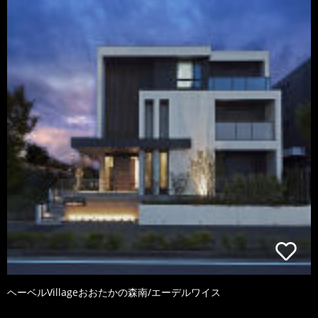
ヘーベルVillageおおたかの森南/エーデルワイス