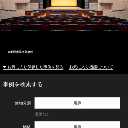
大船渡市民文化会館
❤ お気に入り保存した事例を見る
お気に入り機能について
事例を検索する
選択
建物分類
指定なし
選択
地域