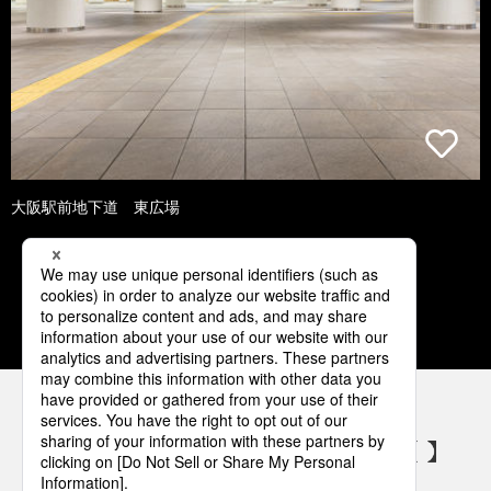
大阪駅前地下道 東広場
1
2
3
4
5
パナソニックの電気設備 SNSアカウント