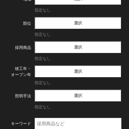
指定なし
選択
部位
指定なし
選択
採用商品
指定なし
竣工年・
選択
オープン年
指定なし
選択
照明手法
指定なし
キーワード