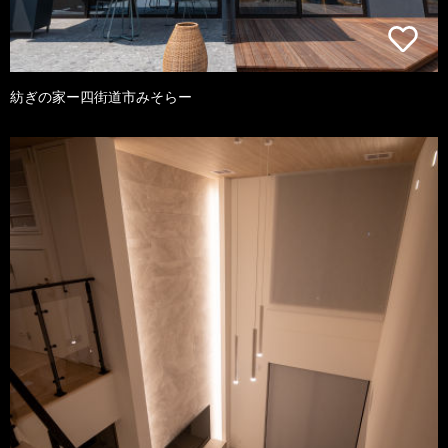
紡ぎの家ー四街道市みそらー