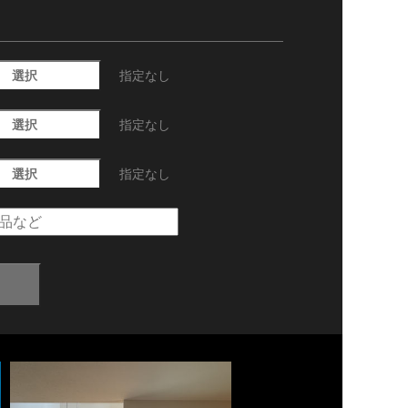
選択
指定なし
選択
指定なし
選択
指定なし