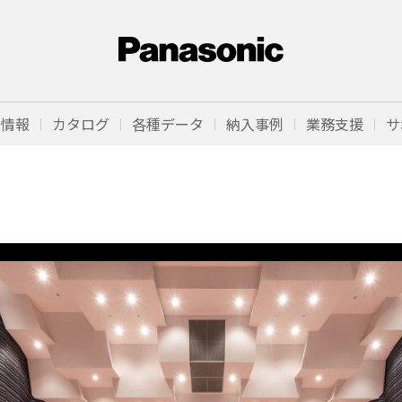
品情報
カタログ
各種データ
納入事例
業務支援
サ