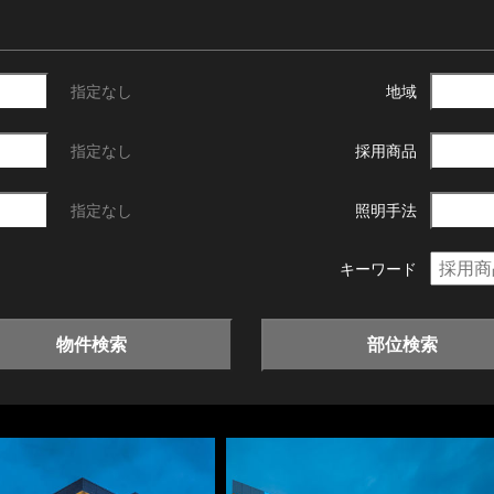
指定なし
地域
指定なし
採用商品
指定なし
照明手法
キーワード
物件検索
部位検索