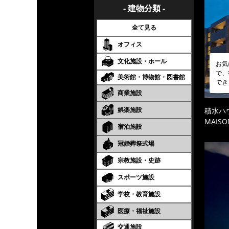
- 建物分類 -
全て見る
オフィス
文化施設・ホール
お気
で、
美術館・博物館・図書館
でき
商業施設
娯楽施設
積水ハ
MAISO
宿泊施設
冠婚葬祭式場
宗教施設・史跡
スポーツ施設
学校・教育施設
医療・福祉施設
交通施設