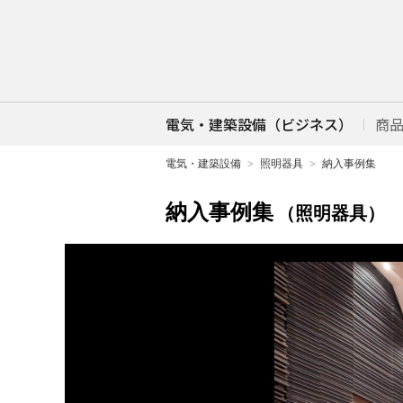
電気・建築設備（ビジネス）
商
電気・建築設備
照明器具
納入事例集
納入事例集
（照明器具）