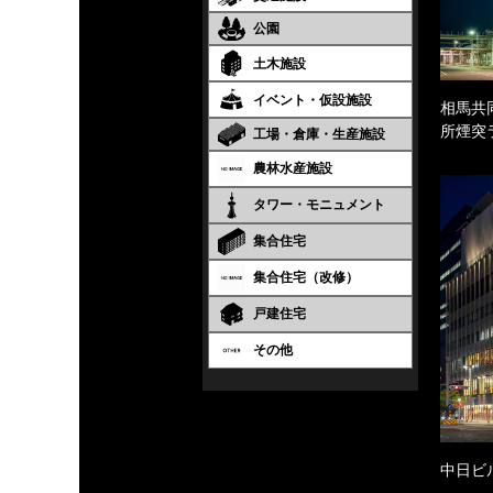
公園
土木施設
イベント・仮設施設
相馬共
所煙突
工場・倉庫・生産施設
農林水産施設
タワー・モニュメント
集合住宅
集合住宅（改修）
戸建住宅
その他
中日ビ