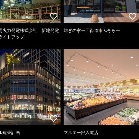
同火力発電株式会社 新地発電
紡ぎの家ー四街道市みそらー
ライトアップ
ル建替計画
マルエー部入道店