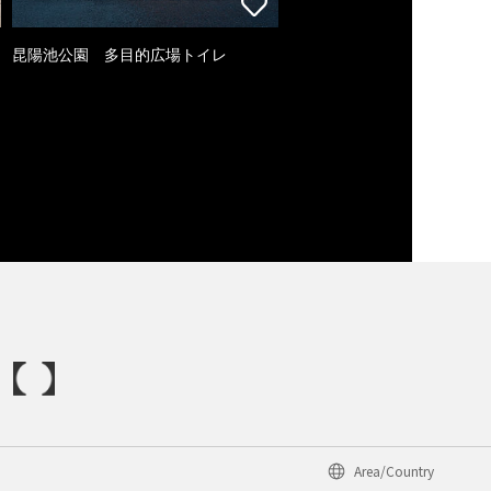
昆陽池公園 多目的広場トイレ
Area/Country