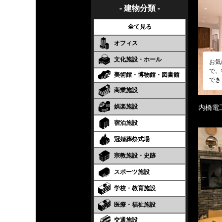
- 建物分類 -
全て見る
オフィス
文化施設・ホール
お気
で、
美術館・博物館・図書館
でき
商業施設
娯楽施設
内橋電
宿泊施設
冠婚葬祭式場
宗教施設・史跡
スポーツ施設
学校・教育施設
医療・福祉施設
交通施設