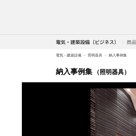
電気・建築設備（ビジネス）
商
電気・建築設備
照明器具
納入事例集
納入事例集
（照明器具）