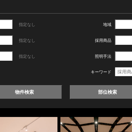
指定なし
地域
指定なし
採用商品
指定なし
照明手法
キーワード
物件検索
部位検索