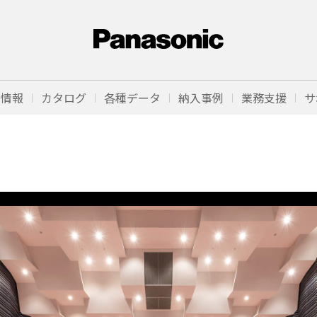
品情報
カタログ
各種データ
納入事例
業務支援
サ