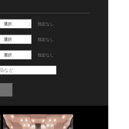
選択
指定なし
選択
指定なし
選択
指定なし