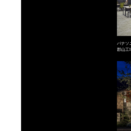
パナソ
郡山工