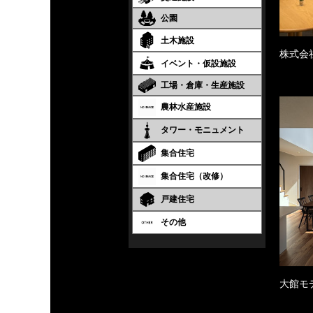
公園
土木施設
株式会
イベント・仮設施設
工場・倉庫・生産施設
農林水産施設
タワー・モニュメント
集合住宅
集合住宅（改修）
戸建住宅
その他
大館モ