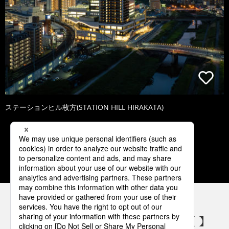
ステーションヒル枚方(STATION HILL HIRAKATA)
1
2
3
4
5
パナソニックの電気設備 SNSアカウント