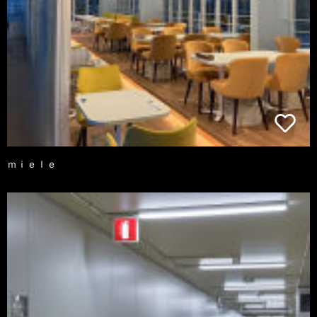
ｍｉｅｌｅ