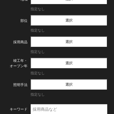
指定なし
選択
部位
指定なし
選択
採用商品
指定なし
竣工年・
選択
オープン年
指定なし
選択
照明手法
指定なし
キーワード