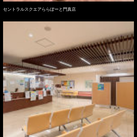
セントラルスクエアららぽーと門真店