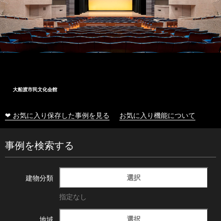
大船渡市民文化会館
❤ お気に入り保存した事例を見る
お気に入り機能について
事例を検索する
選択
建物分類
指定なし
選択
地域