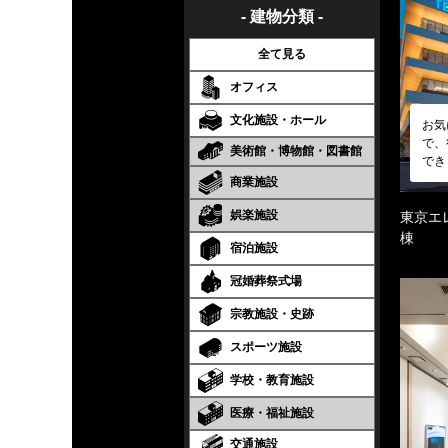
- 建物分類 -
全て見る
オフィス
文化施設・ホール
お気
で、
美術館・博物館・図書館
でき
商業施設
娯楽施設
東京エ
棟
宿泊施設
冠婚葬祭式場
宗教施設・史跡
スポーツ施設
学校・教育施設
医療・福祉施設
交通施設