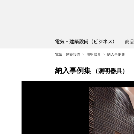
電気・建築設備（ビジネス）
商
電気・建築設備
照明器具
納入事例集
納入事例集
（照明器具）