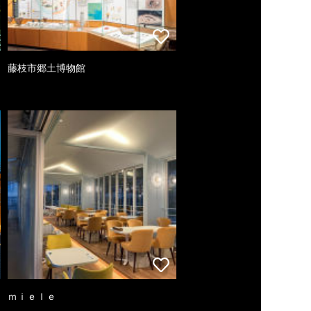
藤枝市郷土博物館
ｍｉｅｌｅ