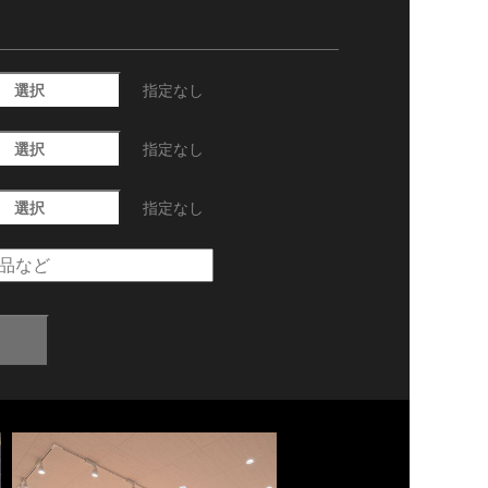
選択
指定なし
選択
指定なし
選択
指定なし