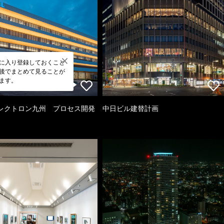
に入り登録しておくこと
後でまとめて見ることが
ます。
レクトロン九州 プロセス開発
中日ビル建替計画