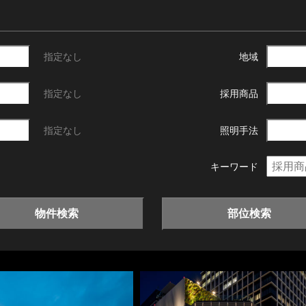
指定なし
地域
指定なし
採用商品
指定なし
照明手法
キーワード
物件検索
部位検索