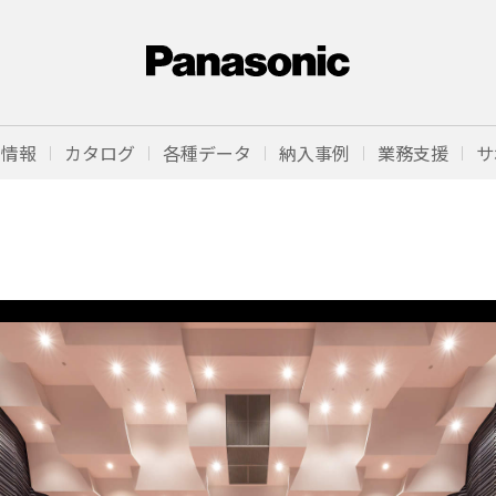
品情報
カタログ
各種データ
納入事例
業務支援
サ