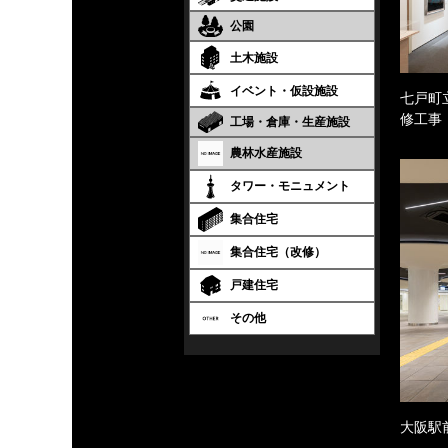
公園
土木施設
イベント・仮設施設
七戸町
修工事
工場・倉庫・生産施設
農林水産施設
タワー・モニュメント
集合住宅
集合住宅（改修）
戸建住宅
その他
大阪駅