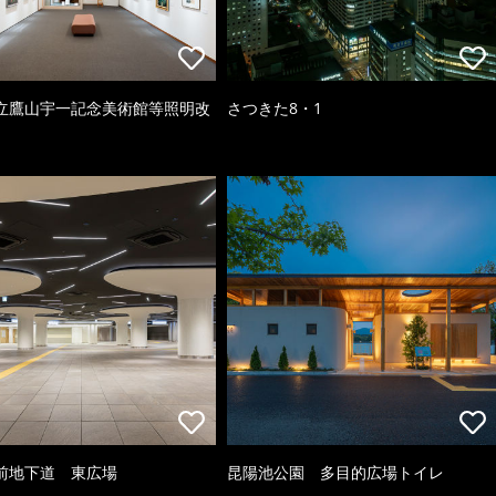
立鷹山宇一記念美術館等照明改
さつきた8・1
前地下道 東広場
昆陽池公園 多目的広場トイレ