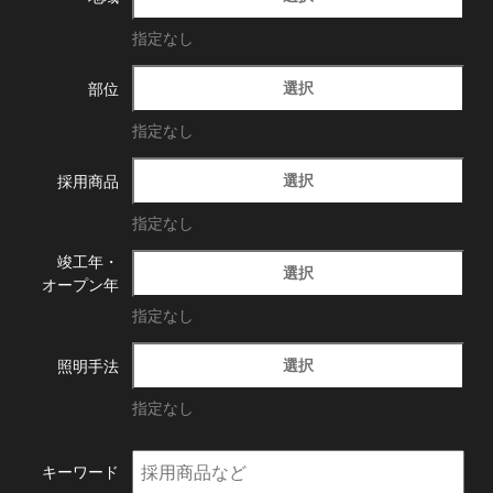
指定なし
選択
部位
指定なし
選択
採用商品
指定なし
竣工年・
選択
オープン年
指定なし
選択
照明手法
指定なし
キーワード