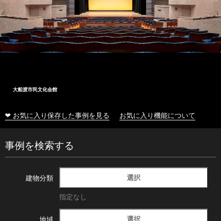
大船渡市民文化会館
❤ お気に入り保存した事例を見る
お気に入り機能について
事例を検索する
選択
建物分類
指定なし
選択
地域