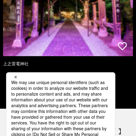
上之雷電神社
1
2
3
4
5
パナソニックの電気設備 SNSアカウント