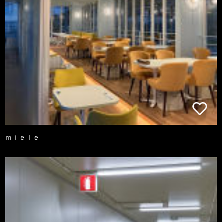
ｍｉｅｌｅ