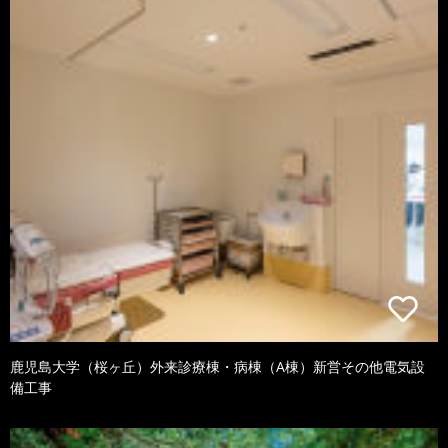
鹿児島大学（桜ヶ丘）外来診療棟・病棟（A棟）新営その他電気設
備工事