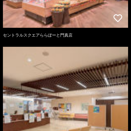
セントラルスクエアららぽーと門真店