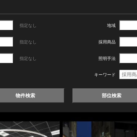
指定なし
地域
指定なし
採用商品
指定なし
照明手法
キーワード
物件検索
部位検索