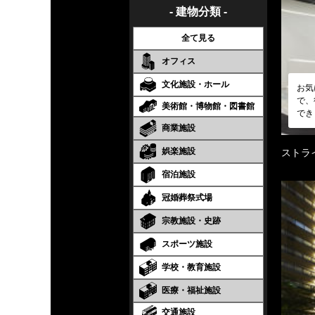
- 建物分類 -
全て見る
オフィス
文化施設・ホール
お気
で、
美術館・博物館・図書館
でき
商業施設
娯楽施設
ストラ
宿泊施設
冠婚葬祭式場
宗教施設・史跡
スポーツ施設
学校・教育施設
医療・福祉施設
交通施設