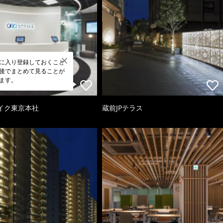
に入り登録しておくこと
後でまとめて見ることが
ます。
イク東京本社
蔵前JPテラス