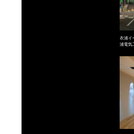
衣浦イ
浦電気