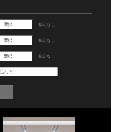
選択
指定なし
選択
指定なし
選択
指定なし