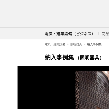
電気・建築設備（ビジネス）
商
電気・建築設備
照明器具
納入事例集
納入事例集
（照明器具）