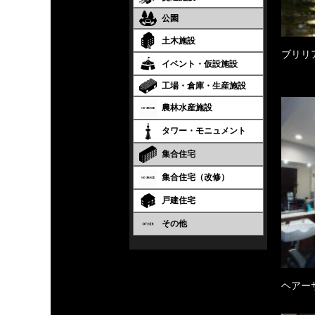
公園
土木施設
ブリリ
イベント・仮設施設
工場・倉庫・生産施設
農林水産施設
タワー・モニュメント
集合住宅
集合住宅（改修）
戸建住宅
その他
ヘアー