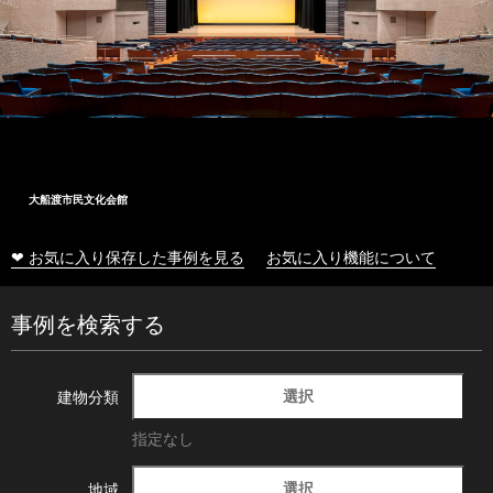
大船渡市民文化会館
❤ お気に入り保存した事例を見る
お気に入り機能について
事例を検索する
選択
建物分類
指定なし
選択
地域