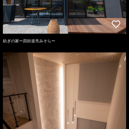
紡ぎの家ー四街道市みそらー