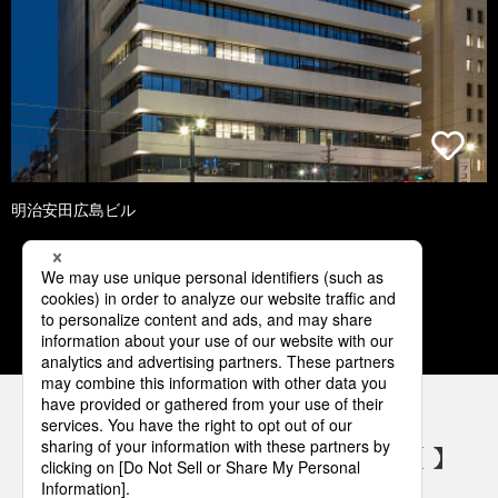
明治安田広島ビル
1
2
3
4
5
パナソニックの電気設備 SNSアカウント