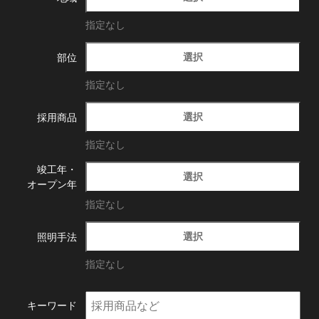
指定なし
選択
部位
指定なし
選択
採用商品
指定なし
竣工年・
選択
オープン年
指定なし
選択
照明手法
指定なし
キーワード