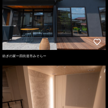
紡ぎの家ー四街道市みそらー