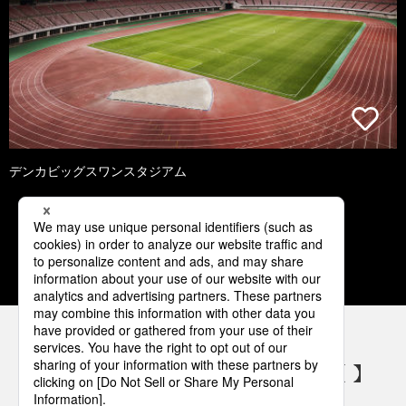
デンカビッグスワンスタジアム
1
2
3
4
5
パナソニックの電気設備 SNSアカウント