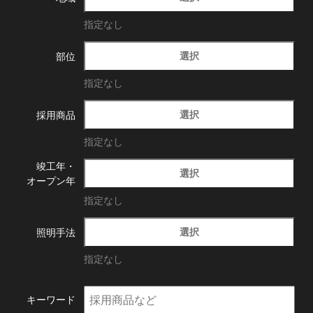
指定なし
選択
部位
指定なし
選択
採用商品
指定なし
竣工年・
選択
オープン年
指定なし
選択
照明手法
指定なし
キーワード