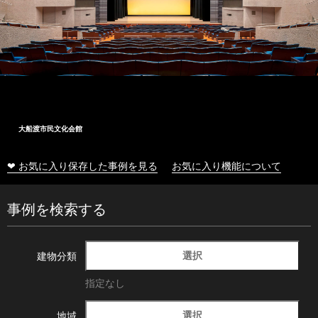
大船渡市民文化会館
❤ お気に入り保存した事例を見る
お気に入り機能について
事例を検索する
選択
建物分類
指定なし
選択
地域