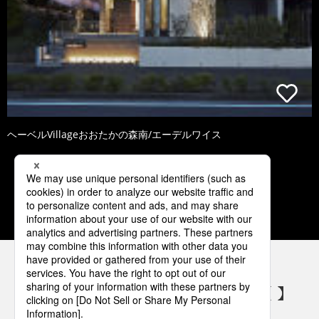
ヘーベルVillageおおたかの森南/エーデルワイス
1
2
3
4
5
パナソニックの電気設備 SNSアカウント