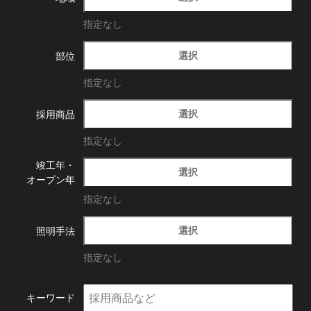
指定なし
選択
部位
指定なし
選択
採用商品
指定なし
竣工年・
選択
オープン年
指定なし
選択
照明手法
指定なし
キーワード