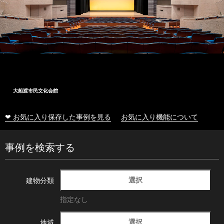
大船渡市民文化会館
❤ お気に入り保存した事例を見る
お気に入り機能について
事例を検索する
選択
建物分類
指定なし
選択
地域