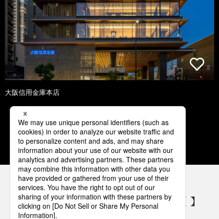
大阪信用金庫本店
1
2
3
4
5
パナソニックの電気設備 SNSアカウント