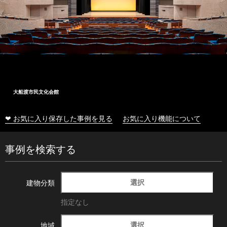
大船渡市民文化会館
❤ お気に入り保存した事例を見る
お気に入り機能について
事例を検索する
選択
建物分類
指定なし
選択
地域