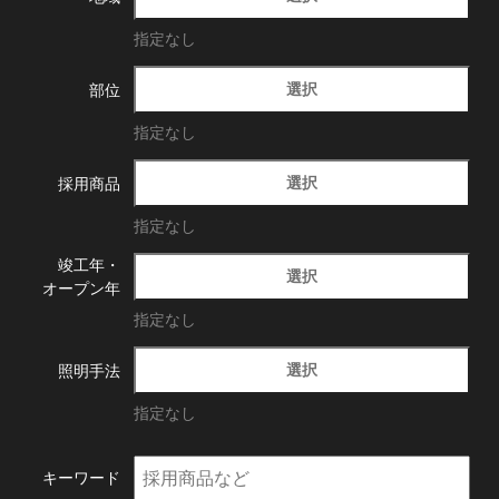
指定なし
選択
部位
指定なし
選択
採用商品
指定なし
竣工年・
選択
オープン年
指定なし
選択
照明手法
指定なし
キーワード