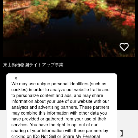
東山動植物園ライトアップ事業
1
2
3
4
5
パナソニックの電気設備 SNSアカウント