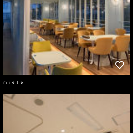
ｍｉｅｌｅ