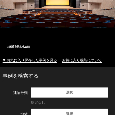
大船渡市民文化会館
❤ お気に入り保存した事例を見る
お気に入り機能について
事例を検索する
選択
建物分類
指定なし
選択
地域