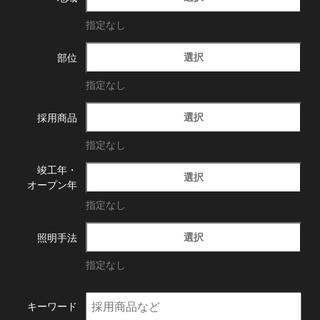
指定なし
選択
部位
指定なし
選択
採用商品
指定なし
竣工年・
選択
オープン年
指定なし
選択
照明手法
指定なし
キーワード