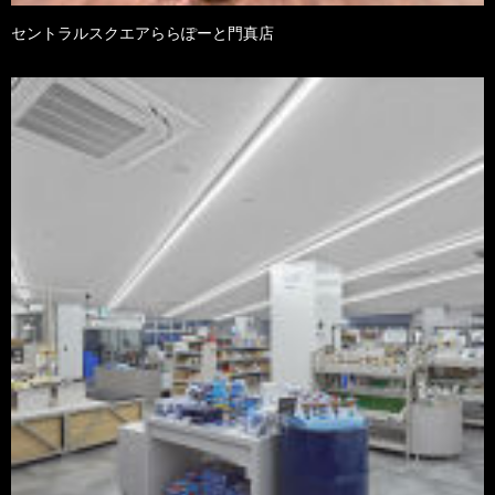
セントラルスクエアららぽーと門真店