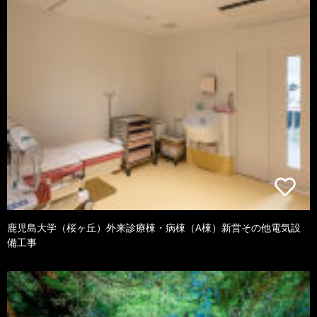
鹿児島大学（桜ヶ丘）外来診療棟・病棟（A棟）新営その他電気設
備工事