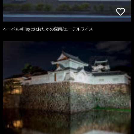
ヘーベルVillageおおたかの森南/エーデルワイス