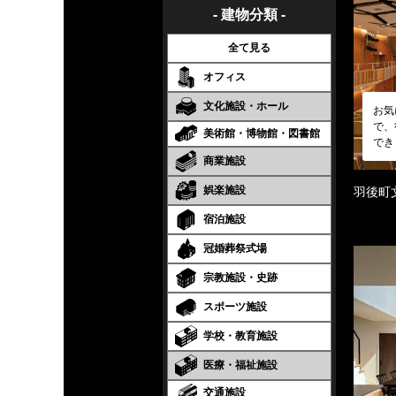
- 建物分類 -
全て見る
オフィス
文化施設・ホール
お気
で、
美術館・博物館・図書館
でき
商業施設
娯楽施設
羽後町
宿泊施設
冠婚葬祭式場
宗教施設・史跡
スポーツ施設
学校・教育施設
医療・福祉施設
交通施設