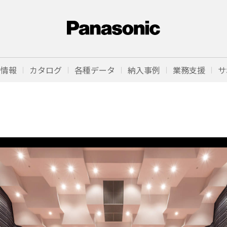
品情報
カタログ
各種データ
納入事例
業務支援
サ