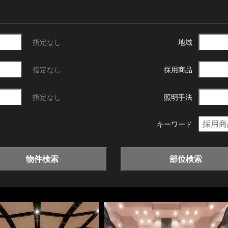
指定なし
地域
指定なし
採用商品
指定なし
照明手法
キーワード
物件検索
部位検索