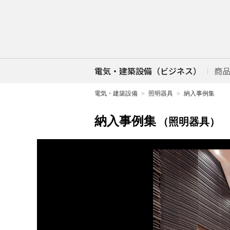
電気・建築設備（ビジネス）
商
電気・建築設備
照明器具
納入事例集
納入事例集
（照明器具）