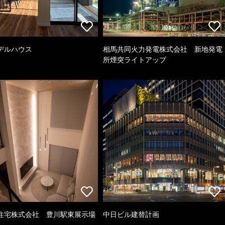
デルハウス
相馬共同火力発電株式会社 新地発電
所煙突ライトアップ
住宅株式会社 豊川駅東展示場
中日ビル建替計画