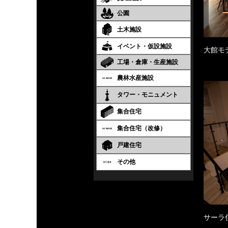
公園
土木施設
イベント・仮設施設
大館モ
工場・倉庫・生産施設
農林水産施設
タワー・モニュメント
集合住宅
集合住宅（改修）
戸建住宅
その他
サーラ