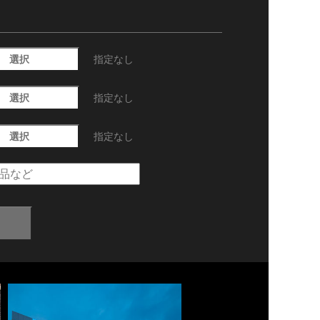
選択
指定なし
選択
指定なし
選択
指定なし