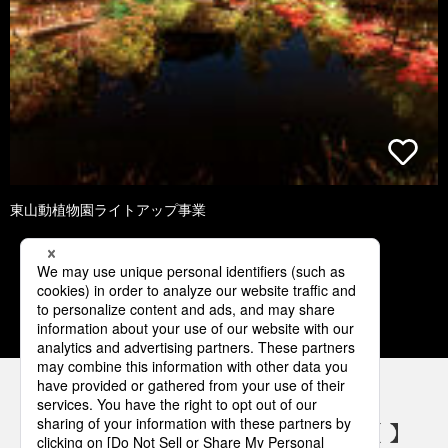
東山動植物園ライトアップ事業
1
2
3
4
5
パナソニックの電気設備 SNSアカウント