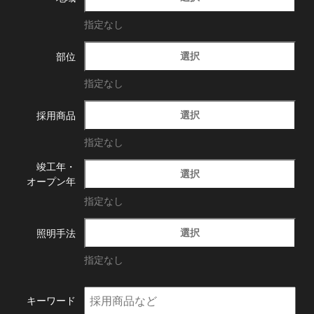
指定なし
選択
部位
指定なし
選択
採用商品
指定なし
竣工年・
選択
オープン年
指定なし
選択
照明手法
指定なし
キーワード