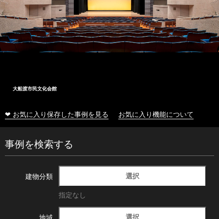
大船渡市民文化会館
❤ お気に入り保存した事例を見る
お気に入り機能について
事例を検索する
選択
建物分類
指定なし
選択
地域