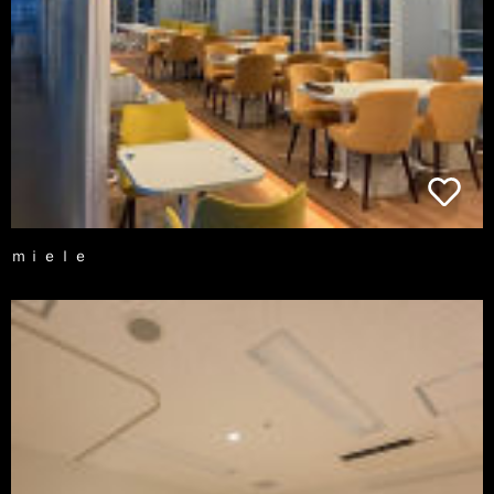
ｍｉｅｌｅ