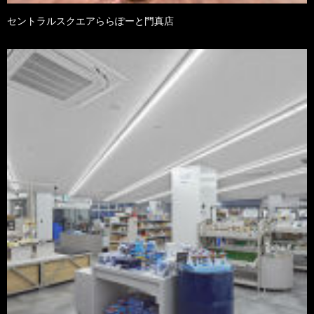
セントラルスクエアららぽーと門真店