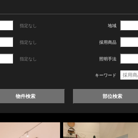
指定なし
地域
指定なし
採用商品
指定なし
照明手法
キーワード
物件検索
部位検索