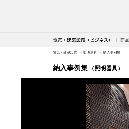
電気・建築設備（ビジネス）
商
電気・建築設備
照明器具
納入事例集
納入事例集
（照明器具）