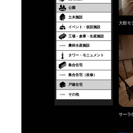
公園
土木施設
大館モ
イベント・仮設施設
工場・倉庫・生産施設
農林水産施設
タワー・モニュメント
集合住宅
集合住宅（改修）
戸建住宅
その他
サーラ