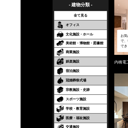
- 建物分類 -
全て見る
オフィス
文化施設・ホール
お気
で、
美術館・博物館・図書館
でき
商業施設
娯楽施設
内橋電
宿泊施設
冠婚葬祭式場
宗教施設・史跡
スポーツ施設
学校・教育施設
医療・福祉施設
交通施設