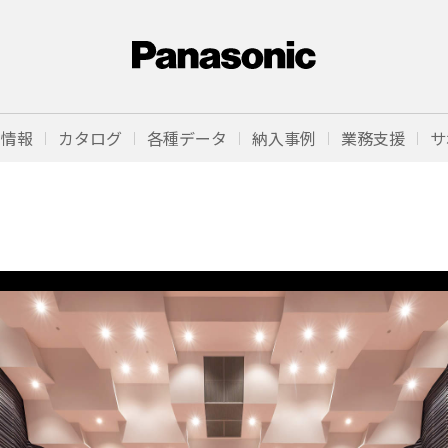
品情報
カタログ
各種データ
納入事例
業務支援
サ