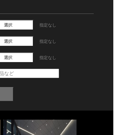
選択
指定なし
選択
指定なし
選択
指定なし