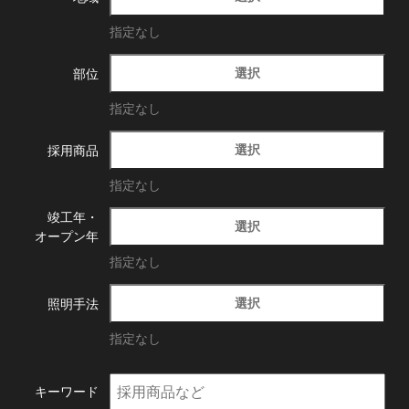
指定なし
選択
部位
指定なし
選択
採用商品
指定なし
竣工年・
選択
オープン年
指定なし
選択
照明手法
指定なし
キーワード