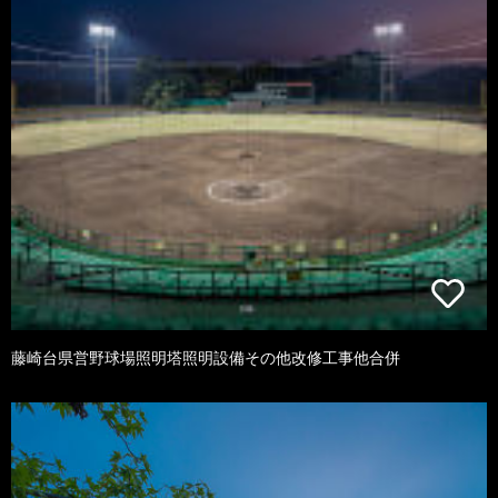
藤崎台県営野球場照明塔照明設備その他改修工事他合併