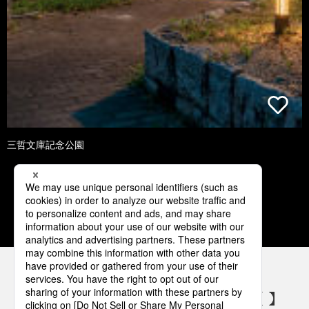
三哲文庫記念公園
1
2
3
4
5
パナソニックの電気設備 SNSアカウント