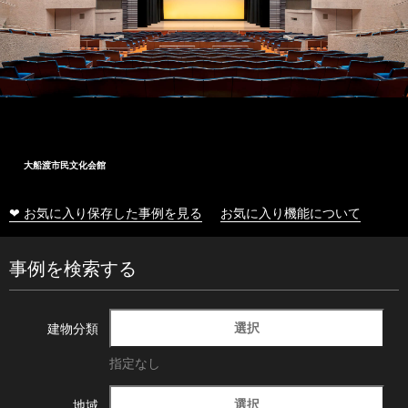
大船渡市民文化会館
❤ お気に入り保存した事例を見る
お気に入り機能について
事例を検索する
選択
建物分類
指定なし
選択
地域