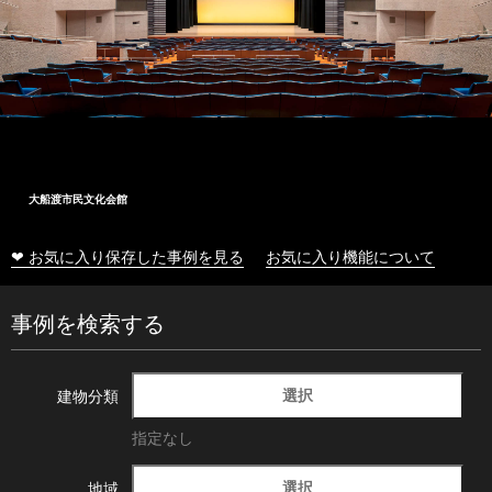
大船渡市民文化会館
❤ お気に入り保存した事例を見る
お気に入り機能について
事例を検索する
選択
建物分類
指定なし
選択
地域