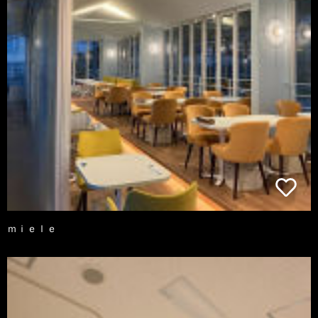
ｍｉｅｌｅ