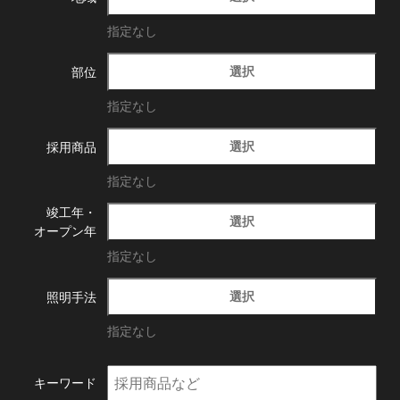
指定なし
選択
部位
指定なし
選択
採用商品
指定なし
竣工年・
選択
オープン年
指定なし
選択
照明手法
指定なし
キーワード