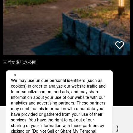
三哲文庫記念公園
1
2
3
4
5
パナソニックの電気設備 SNSアカウント