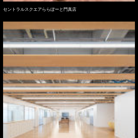
セントラルスクエアららぽーと門真店