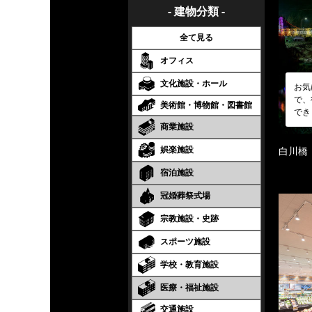
- 建物分類 -
全て見る
オフィス
文化施設・ホール
お気
で、
美術館・博物館・図書館
でき
商業施設
娯楽施設
白川橋
宿泊施設
冠婚葬祭式場
宗教施設・史跡
スポーツ施設
学校・教育施設
医療・福祉施設
交通施設