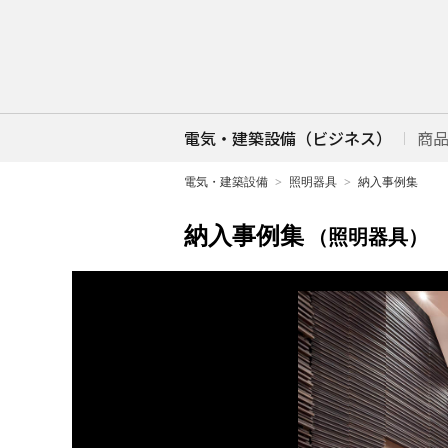
電気・建築設備（ビジネス）
商
電気・建築設備
照明器具
納入事例集
納入事例集
（照明器具）