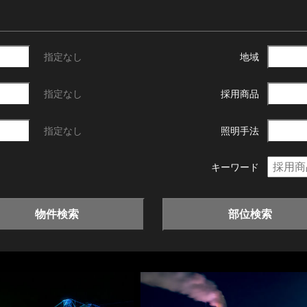
指定なし
地域
指定なし
採用商品
指定なし
照明手法
キーワード
物件検索
部位検索