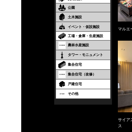
公園
土木施設
イベント・仮設施設
マルエ
工場・倉庫・生産施設
農林水産施設
タワー・モニュメント
集合住宅
集合住宅（改修）
戸建住宅
その他
サイア
ス