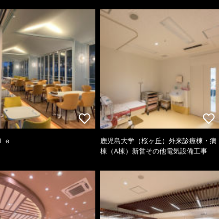
ｌｅ
鹿児島大学（桜ヶ丘）外来診療棟・病
棟（A棟）新営その他電気設備工事