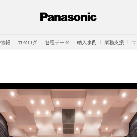
品情報
カタログ
各種データ
納入事例
業務支援
サ