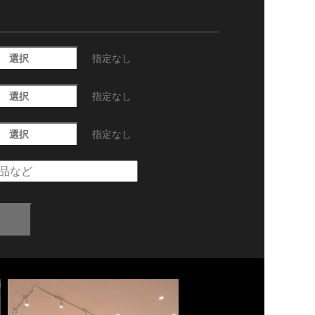
選択
指定なし
選択
指定なし
選択
指定なし