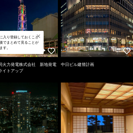
に入り登録しておくこと
後でまとめて見ることが
ます。
同火力発電株式会社 新地発電
中日ビル建替計画
ライトアップ