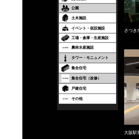
公園
土木施設
イベント・仮設施設
さつき
工場・倉庫・生産施設
農林水産施設
タワー・モニュメント
集合住宅
集合住宅（改修）
戸建住宅
その他
大阪駅