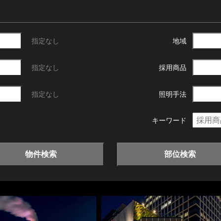
指定なし
地域
指定なし
採用商品
指定なし
照明手法
キーワード
物件検索
部位検索