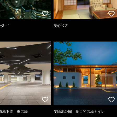
た8・1
洗心和方
前地下道 東広場
昆陽池公園 多目的広場トイレ