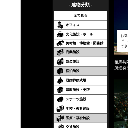
- 建物分類 -
全て見る
オフィス
文化施設・ホール
お気
で、
美術館・博物館・図書館
でき
商業施設
娯楽施設
相馬共
所煙突
宿泊施設
冠婚葬祭式場
宗教施設・史跡
スポーツ施設
学校・教育施設
医療・福祉施設
交通施設