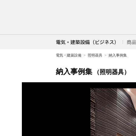
電気・建築設備（ビジネス）
商
電気・建築設備
照明器具
納入事例集
納入事例集
（照明器具）