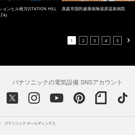
ョンヒル枚方(STATION HILL
真庭市国民健康保険湯原温泉病院
TA)
1
2
3
4
5
パナソニックの電気設備 SNSアカウント
パナソニック ホールディングス