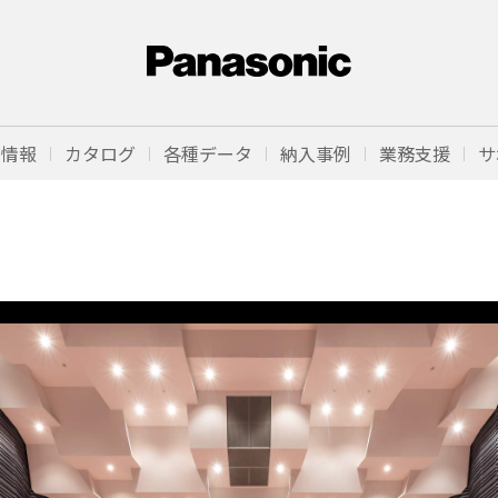
品情報
カタログ
各種データ
納入事例
業務支援
サ