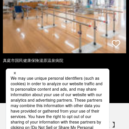
真庭市国民健康保険湯原温泉病院
1
2
3
4
5
パナソニックの電気設備 SNSアカウント