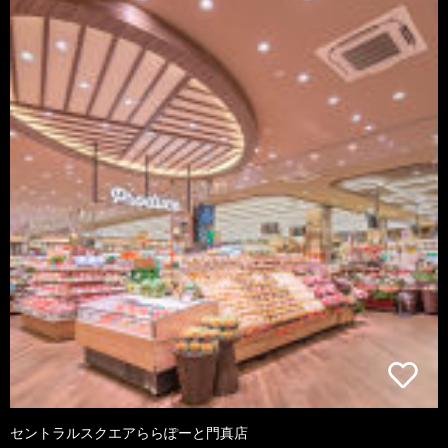
セントラルスクエアららぽーと門真店