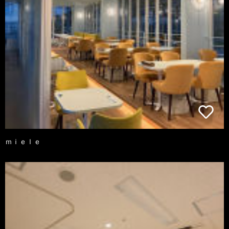
ｍｉｅｌｅ