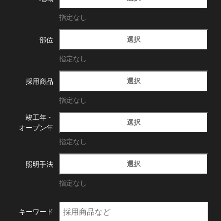
指定なし
選択
部位
指定なし
選択
採用商品
指定なし
竣工年・
選択
オープン年
指定なし
選択
照明手法
指定なし
キーワード