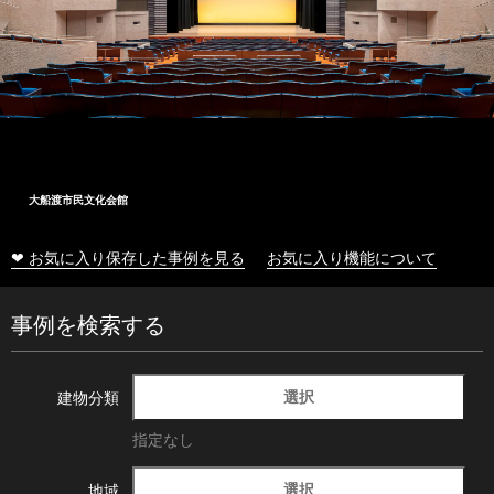
大船渡市民文化会館
❤ お気に入り保存した事例を見る
お気に入り機能について
事例を検索する
選択
建物分類
指定なし
選択
地域