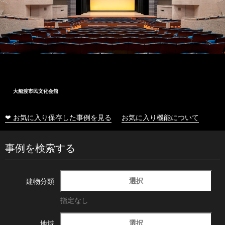
大船渡市民文化会館
❤ お気に入り保存した事例を見る
お気に入り機能について
事例を検索する
選択
建物分類
指定なし
選択
地域