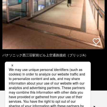
パナソニック西三荘駅前ビル上空通路接続（ブリッジA）
1
2
3
4
5
パナソニックの電気設備 SNSアカウント