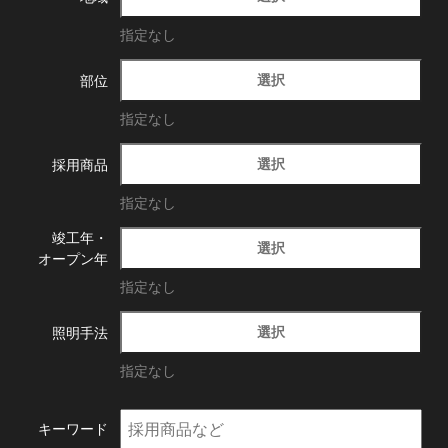
指定なし
選択
部位
指定なし
選択
採用商品
指定なし
竣工年・
選択
オープン年
指定なし
選択
照明手法
指定なし
キーワード