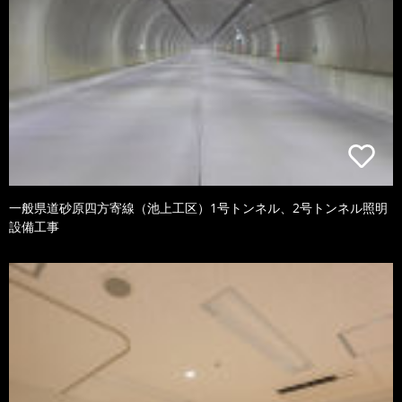
一般県道砂原四方寄線（池上工区）1号トンネル、2号トンネル照明
設備工事