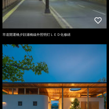
市道開運橋夕顔瀬橋線外照明灯ＬＥＤ化修繕