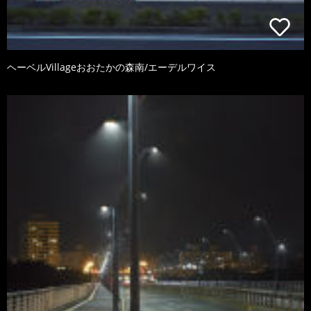
ヘーベルVillageおおたかの森南/エーデルワイス