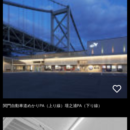
関門自動車道めかりPA（上り線）壇之浦PA（下り線）