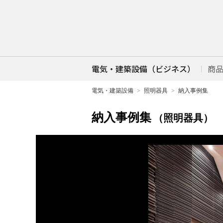
電気・建築設備（ビジネス）
商
電気・建築設備
照明器具
納入事例集
納入事例集
（照明器具）