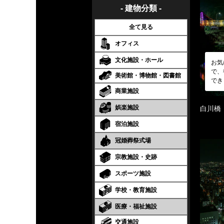
- 建物分類 -
全て見る
オフィス
文化施設・ホール
お気
で、
美術館・博物館・図書館
でき
商業施設
娯楽施設
白川橋
宿泊施設
冠婚葬祭式場
宗教施設・史跡
スポーツ施設
学校・教育施設
医療・福祉施設
交通施設