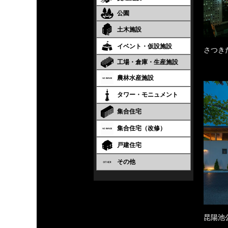
公園
土木施設
イベント・仮設施設
さつき
工場・倉庫・生産施設
農林水産施設
タワー・モニュメント
集合住宅
集合住宅（改修）
戸建住宅
その他
昆陽池