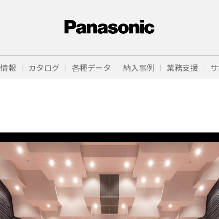
品情報
カタログ
各種データ
納入事例
業務支援
サ