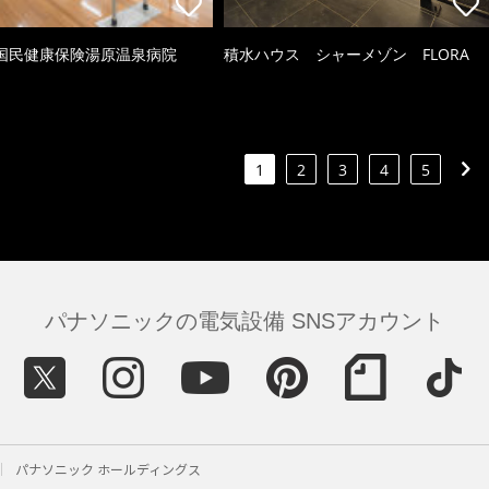
国民健康保険湯原温泉病院
積水ハウス シャーメゾン FLORA
1
2
3
4
5
パナソニックの電気設備 SNSアカウント
パナソニック ホールディングス