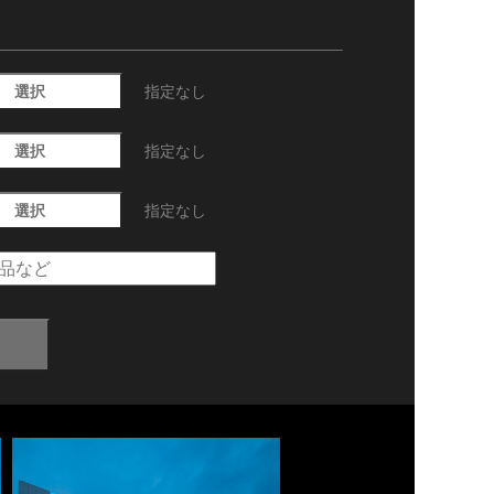
選択
指定なし
選択
指定なし
選択
指定なし