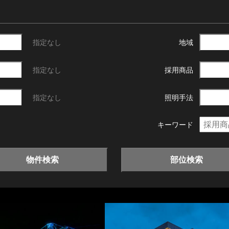
指定なし
地域
指定なし
採用商品
指定なし
照明手法
キーワード
物件検索
部位検索