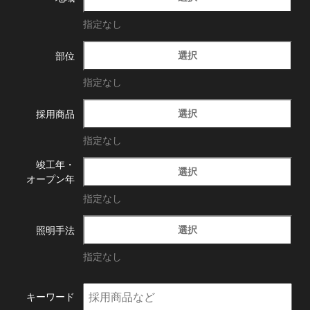
指定なし
選択
部位
指定なし
選択
採用商品
指定なし
竣工年・
選択
オープン年
指定なし
選択
照明手法
指定なし
キーワード