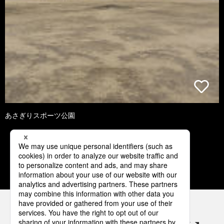
あさぎりスポーツ公園
1
2
3
4
5
パナソニックの電気設備 SNSアカウント