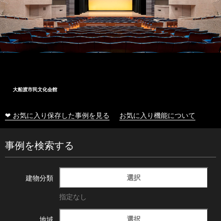
大船渡市民文化会館
❤ お気に入り保存した事例を見る
お気に入り機能について
事例を検索する
選択
建物分類
指定なし
選択
地域