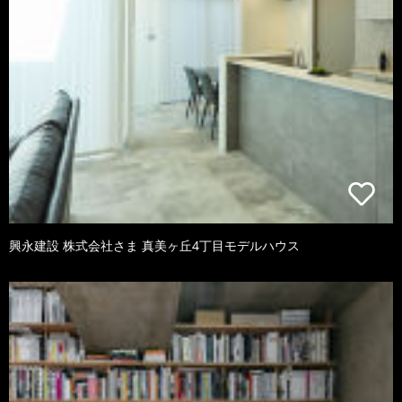
興永建設 株式会社さま 真美ヶ丘4丁目モデルハウス