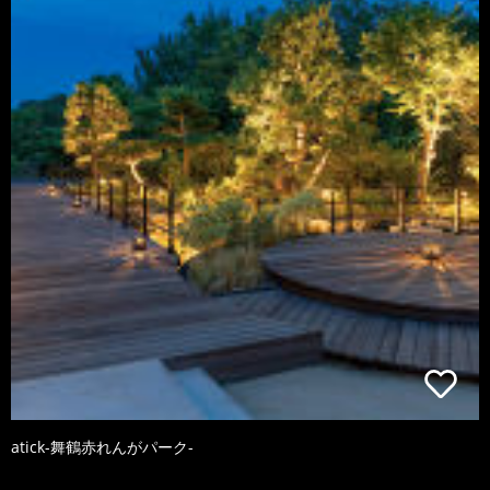
atick-舞鶴赤れんがパーク-