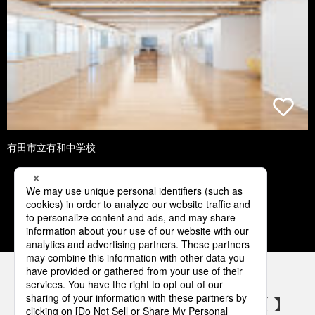
有田市立有和中学校
1
2
3
4
5
パナソニックの電気設備 SNSアカウント