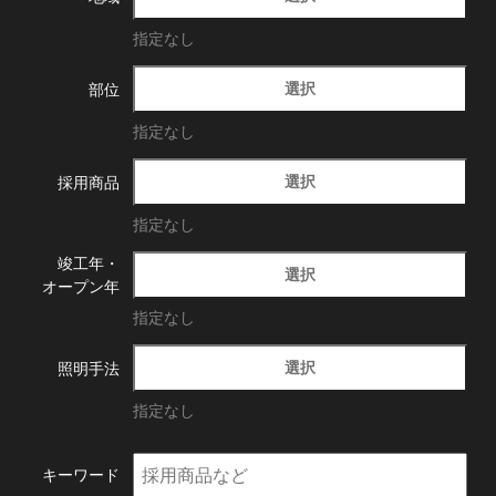
指定なし
選択
部位
指定なし
選択
採用商品
指定なし
竣工年・
選択
オープン年
指定なし
選択
照明手法
指定なし
キーワード