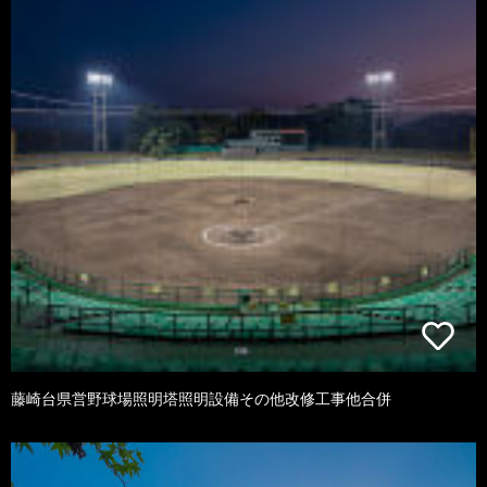
藤崎台県営野球場照明塔照明設備その他改修工事他合併