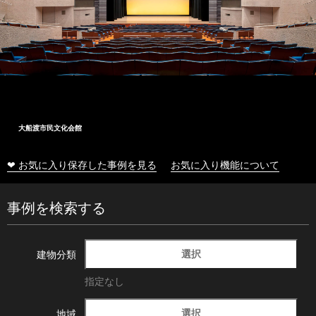
大船渡市民文化会館
❤ お気に入り保存した事例を見る
お気に入り機能について
事例を検索する
選択
建物分類
指定なし
選択
地域