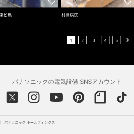
 東松島
村橋病院
1
2
3
4
5
パナソニックの電気設備 SNSアカウント
パナソニック ホールディングス