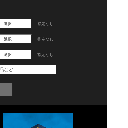
選択
指定なし
選択
指定なし
選択
指定なし