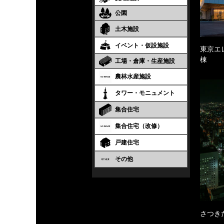
公園
土木施設
イベント・仮設施設
東京エ
棟
工場・倉庫・生産施設
農林水産施設
タワー・モニュメント
集合住宅
集合住宅（改修）
戸建住宅
その他
さつき