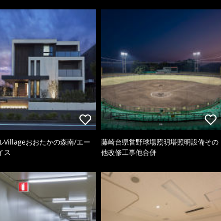
Villageおおたかの森南/エー
藤崎台県営野球場照明塔照明設備その
イス
他改修工事他合併