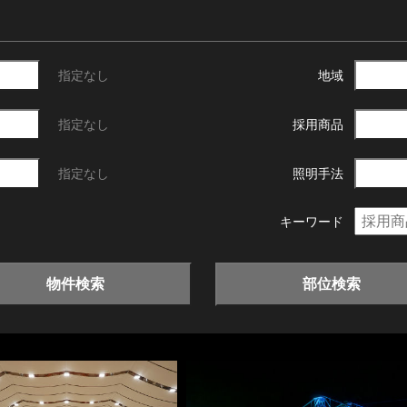
指定なし
地域
指定なし
採用商品
指定なし
照明手法
キーワード
物件検索
部位検索