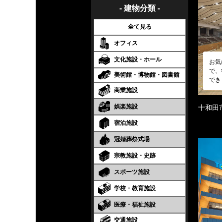
- 建物分類 -
全て見る
オフィス
文化施設・ホール
お気
で、
美術館・博物館・図書館
でき
商業施設
娯楽施設
十和田
宿泊施設
冠婚葬祭式場
宗教施設・史跡
スポーツ施設
学校・教育施設
医療・福祉施設
交通施設