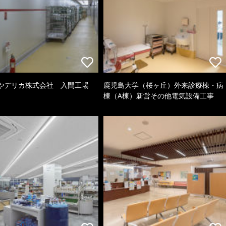
やデリカ株式会社 入間工場
鹿児島大学（桜ヶ丘）外来診療棟・病
棟（A棟）新営その他電気設備工事