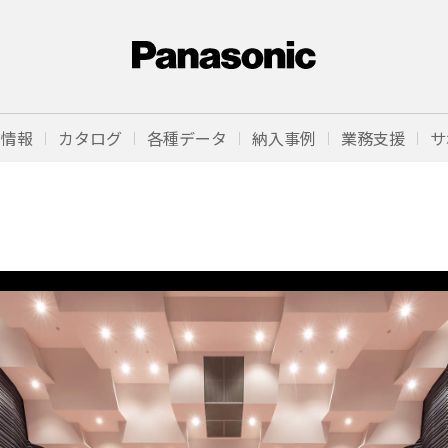
品情報
カタログ
各種データ
納入事例
業務支援
サ