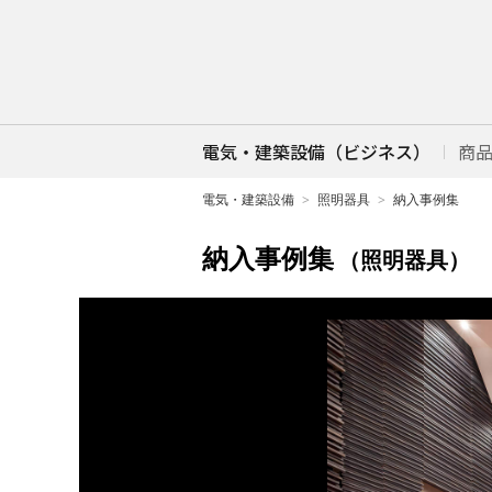
電気・建築設備（ビジネス）
商
電気・建築設備
照明器具
納入事例集
納入事例集
（照明器具）