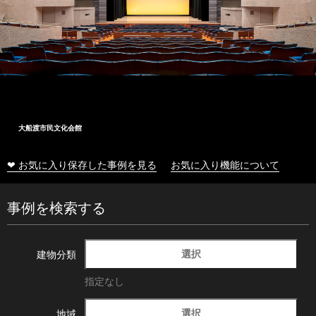
大船渡市民文化会館
❤ お気に入り保存した事例を見る
お気に入り機能について
事例を検索する
選択
建物分類
指定なし
選択
地域