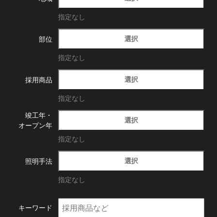
指定なし
選択
部位
指定なし
選択
採用商品
指定なし
竣工年・
選択
オープン年
指定なし
選択
照明手法
指定なし
キーワード