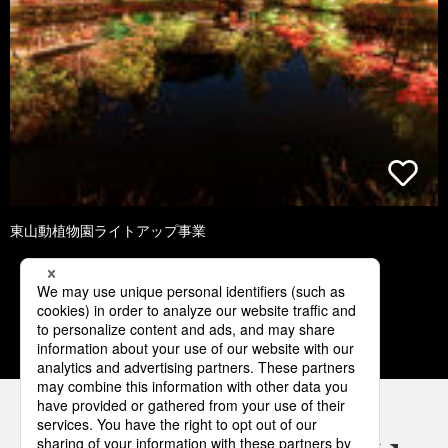
東山動植物園ライトアップ事業
1
2
3
4
5
パナソニックの電気設備 SNSアカウント