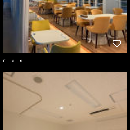
ｍｉｅｌｅ