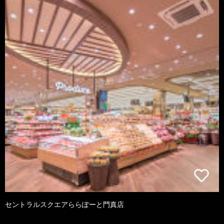
セントラルスクエアららぽーと門真店