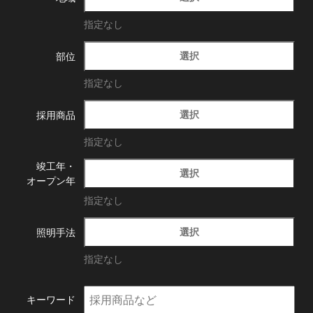
指定なし
選択
部位
指定なし
選択
採用商品
指定なし
竣工年・
選択
オープン年
指定なし
選択
照明手法
指定なし
キーワード