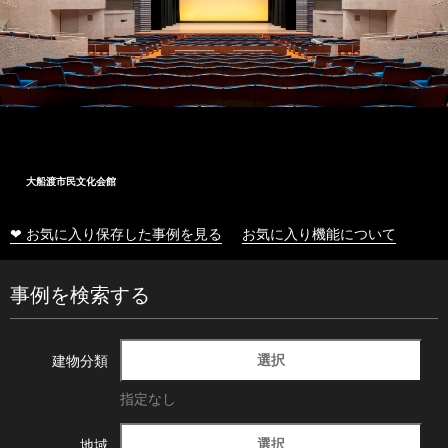
大船渡市民文化会館
❤ お気に入り保存した事例を見る
お気に入り機能について
事例を検索する
選択
建物分類
指定なし
選択
地域