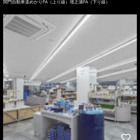
関門自動車道めかりPA（上り線）壇之浦PA（下り線）