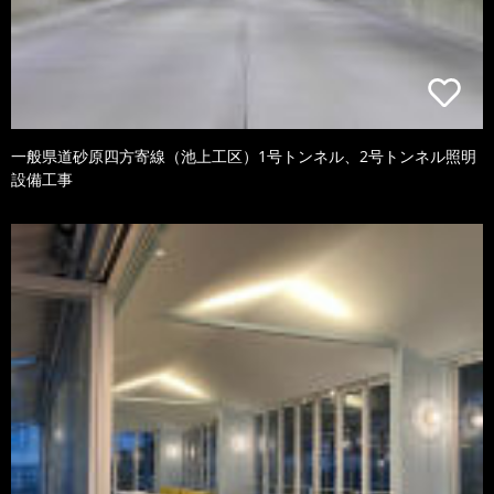
一般県道砂原四方寄線（池上工区）1号トンネル、2号トンネル照明
設備工事