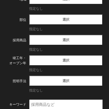
指定なし
選択
部位
指定なし
選択
採用商品
指定なし
竣工年・
選択
オープン年
指定なし
選択
照明手法
指定なし
キーワード