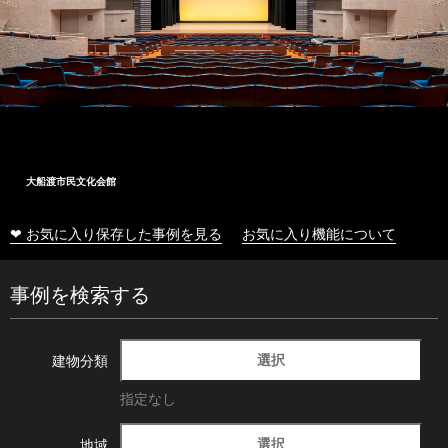
大船渡市民文化会館
❤ お気に入り保存した事例を見る
お気に入り機能について
事例を検索する
選択
建物分類
指定なし
選択
地域