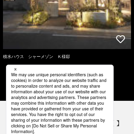
積水ハウス シャーメゾン Ｋ様邸
3
4
5
6
7
パナソニックの電気設備 SNSアカウント