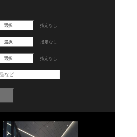
選択
指定なし
選択
指定なし
選択
指定なし