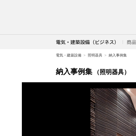
電気・建築設備（ビジネス）
商
電気・建築設備
照明器具
納入事例集
納入事例集
（照明器具）