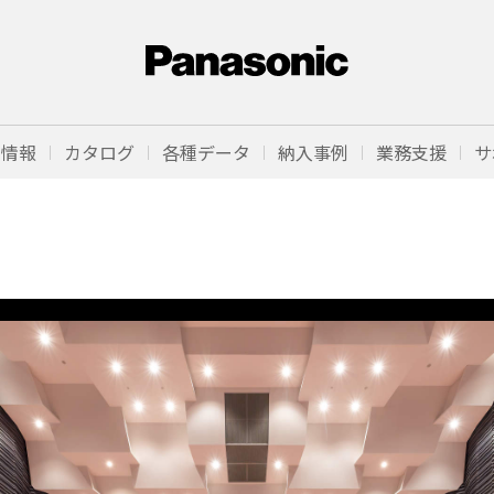
品情報
カタログ
各種データ
納入事例
業務支援
サ