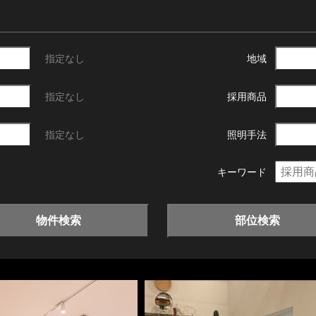
指定なし
地域
指定なし
採用商品
指定なし
照明手法
キーワード
物件検索
部位検索