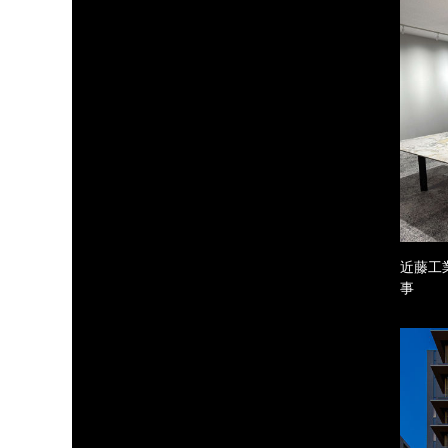
近藤工
事