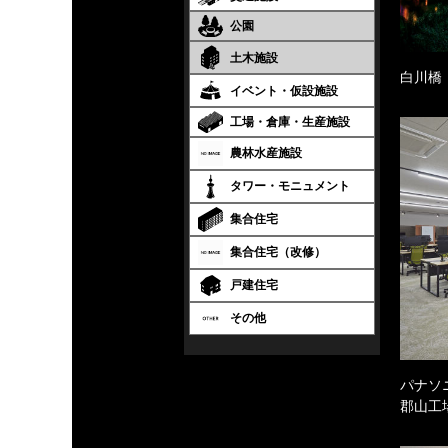
公園
土木施設
白川橋
イベント・仮設施設
工場・倉庫・生産施設
農林水産施設
タワー・モニュメント
集合住宅
集合住宅（改修）
戸建住宅
その他
パナソ
郡山工