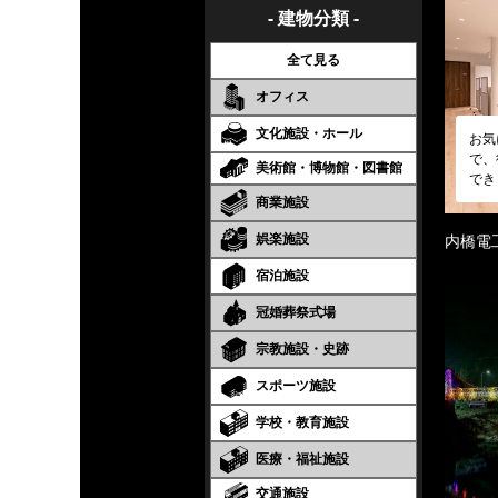
- 建物分類 -
全て見る
オフィス
文化施設・ホール
お気
で、
美術館・博物館・図書館
でき
商業施設
娯楽施設
内橋電
宿泊施設
冠婚葬祭式場
宗教施設・史跡
スポーツ施設
学校・教育施設
医療・福祉施設
交通施設